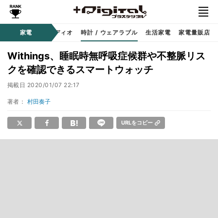
ー
サウンド / オーディオ
家電
時計 / ウェアラブル
生活家電
家電量販店
Withings、睡眠時無呼吸症候群や不整脈リス
クを確認できるスマートウォッチ
掲載日
2020/01/07 22:17
著者：
村田奏子
URLをコピー