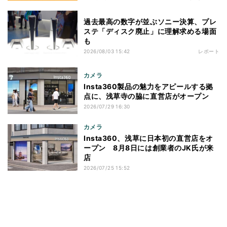
過去最高の数字が並ぶソニー決算、プレ
ステ「ディスク廃止」に理解求める場面
も
2026/08/03 15:42
レポート
カメラ
Insta360製品の魅力をアピールする拠
点に、浅草寺の脇に直営店がオープン
2026/07/29 16:30
カメラ
Insta360、浅草に日本初の直営店をオ
ープン 8月8日には創業者のJK氏が来
店
2026/07/25 15:52