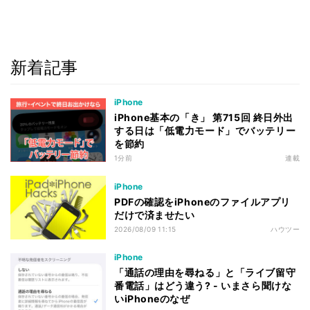
新着記事
iPhone
iPhone基本の「き」 第715回 終日外出
する日は「低電力モード」でバッテリー
を節約
1分前
連載
iPhone
PDFの確認をiPhoneのファイルアプリ
だけで済ませたい
2026/08/09 11:15
ハウツー
iPhone
「通話の理由を尋ねる」と「ライブ留守
番電話」はどう違う? - いまさら聞けな
いiPhoneのなぜ