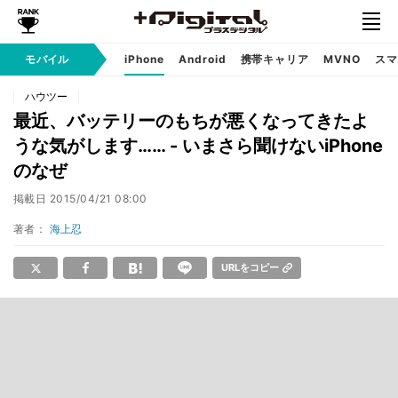
モバイル
iPhone
Android
携帯キャリア
MVNO
スマ
ハウツー
最近、バッテリーのもちが悪くなってきたよ
うな気がします…… - いまさら聞けないiPhone
のなぜ
掲載日
2015/04/21 08:00
著者：
海上忍
URLをコピー