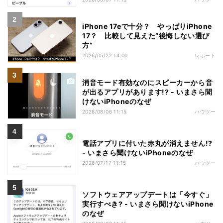
iPhone 17eで十分？ やっぱりiPhone
17？ 比較して見えた“後悔しない選び
方”
2026/05/22 14:00
レポート
消音モード有効なのにスピーカーから音
が出るアプリがあります!? - いまさら聞
けないiPhoneのなぜ
2026/08/06 11:15
ハウツー
電話アプリに付いた赤丸が消えません!?
- いまさら聞けないiPhoneのなぜ
2026/07/17 11:15
ハウツー
ソフトウェアアップデートは「今すぐ」
実行すべき? - いまさら聞けないiPhone
のなぜ