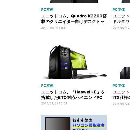
PC本体
PC本体
ユニットコム、Quadro K2200搭
ユニット
載のクリエイター向けデスクトッ
ドルタワー
プPC
ーズ
2014/10/14 18:31
2014/09/10
PC本体
PC本体
ユニットコム、「Haswell-E」を
ユニット
搭載したBTO対応ハイエンドPC
ITX仕
PC「PA
2014/09/01 15:04
2014/08/28