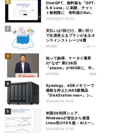
ChatGPT、無料版を「GPT-
5.6 Luna」に刷新、チャッ
ト無制限に 有料版のSolも
精度向上
2026/08/07 06:20
支払いは1回だけ、買い切り
で生涯使えるプランがあるオ
ンラインストレージ4選
6時間前
レポート
知って納得、ケータイ業界
の"なぜ" 第226回
「ahamo」が40GBに、中容
量帯のキャンペーン競争激化
20時間前
連載
の背景に携帯各社の“迷い”あ
り
Synology、4GBメモリーで
価格を抑えたNAS新製品
「DiskStation neo+」シリ
ーズ
2026/08/06 16:35
米国OS利用シェア、
Windowsが首位から後退
Linux初の10％超 - AIエージ
ェントが影響か
2026/08/04 12:50