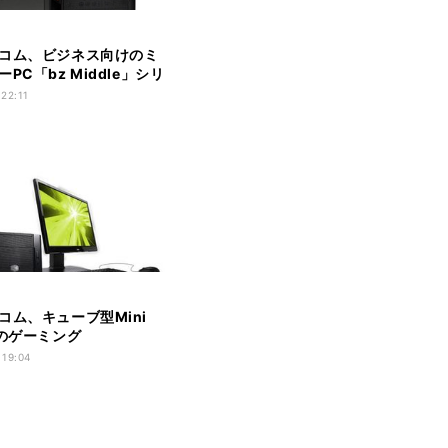
コム、ビジネス向けのミ
PC「bz Middle」シリ
 22:11
コム、キューブ型Mini
様のゲーミング
SSANT CX」
 19:04