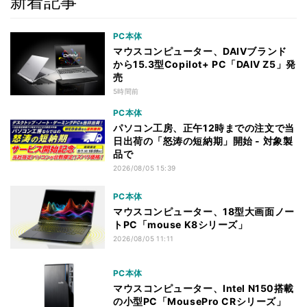
新着記事
PC本体
マウスコンピューター、DAIVブランド
から15.3型Copilot+ PC「DAIV Z5」発
売
5時間前
PC本体
パソコン工房、正午12時までの注文で当
日出荷の「怒涛の短納期」開始 - 対象製
品で
2026/08/05 15:39
PC本体
マウスコンピューター、18型大画面ノー
トPC「mouse K8シリーズ」
2026/08/05 11:11
PC本体
マウスコンピューター、Intel N150搭載
の小型PC「MousePro CRシリーズ」