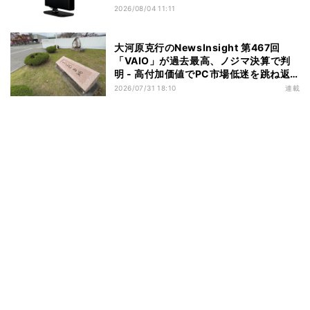
2026/08/04 11:11
大河原克行のNewsInsight 第467回
「VAIO」が過去最高、ノジマ決算で判
明 - 高付加価値でPC市場低迷を跳ね返
す
2026/07/31 18:10
連載