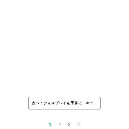
次へ：ディスプレイを手前に、キー…
1
2
3
4