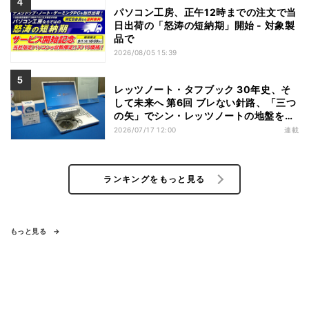
パソコン工房、正午12時までの注文で当
日出荷の「怒涛の短納期」開始 - 対象製
品で
2026/08/05 15:39
レッツノート・タフブック 30年史、そ
して未来へ 第6回 ブレない針路、「三つ
の矢」でシン・レッツノートの地盤を築
く
2026/07/17 12:00
連載
ランキングをもっと見る
もっと見る