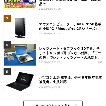
品で
2026/08/05 15:39
マウスコンピューター、Intel N150搭載
の小型PC「MousePro CRシリーズ」
2026/08/04 11:11
レッツノート・タフブック 30年史、そ
して未来へ 第6回 ブレない針路、「三つ
の矢」でシン・レッツノートの地盤を築
く
2026/07/17 12:00
連載
パソコン工房 熊本店、令和８年熊本地震
被災者に支援対応
2026/07/30 16:16
ランキングをもっと見る