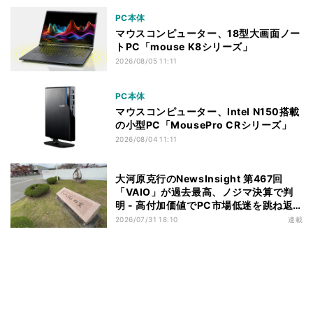
PC本体
マウスコンピューター、18型大画面ノー
トPC「mouse K8シリーズ」
2026/08/05 11:11
PC本体
マウスコンピューター、Intel N150搭載
の小型PC「MousePro CRシリーズ」
2026/08/04 11:11
大河原克行のNewsInsight 第467回
「VAIO」が過去最高、ノジマ決算で判
明 - 高付加価値でPC市場低迷を跳ね返
す
2026/07/31 18:10
連載