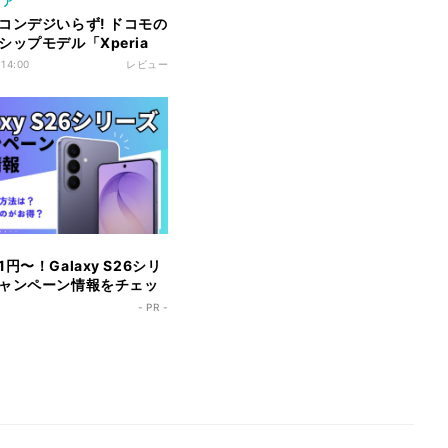
リア
コンデジいらず! ドコモの
シップモデル「Xperia
試した
 14:00
レビュー
円〜！Galaxy S26シリ
ャンペーン情報をチェッ
- PR -