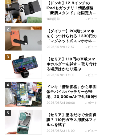
【ドンキ】12.9インチの
iPadもガッチリ！情熱価格
「豪腕スタンド」は固定力が
頼もしい
16時間前
レビュー
【ダイソー】PC横にスマホ
をくっつけられる！330円の
「マグネット式スマホホルダ
ー」を試してみた
2026/07/29 12:57
レビュー
【セリア】110円の車載スマ
ホホルダーを試す - 取り付け
る場所はかなり選ぶ
2026/07/01 17:00
レビュー
ドンキ「情熱価格」から準固
体モバイルバッテリーが登
場、20,000mAhで6,599円
2026/06/24 06:00
レポート
【セリア】塗るだけで全面保
護？ 110円ガラス用液体フィ
ルムを試す
2026/06/23 18:00
レビュー