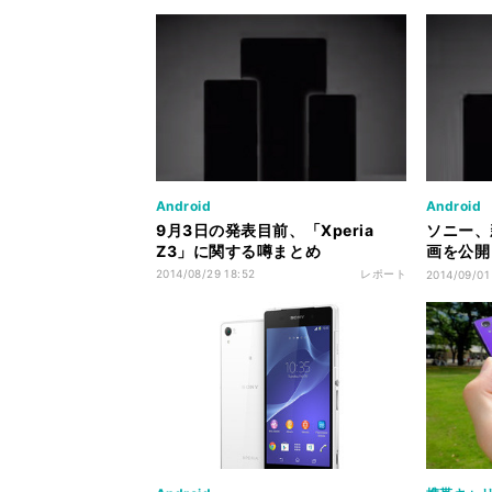
Android
Android
9月3日の発表目前、「Xperia
ソニー、
Z3」に関する噂まとめ
画を公開
る?
2014/08/29 18:52
レポート
2014/09/01