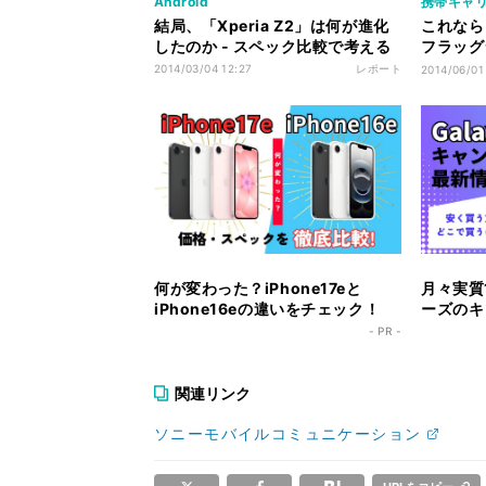
Android
携帯キャ
結局、「Xperia Z2」は何が進化
これなら
したのか - スペック比較で考える
フラッグ
Z2」を
2014/03/04 12:27
レポート
2014/06/01
何が変わった？iPhone17eと
月々実質1
iPhone16eの違いをチェック！
ーズのキ
ク！
- PR -
関連リンク
ソニーモバイルコミュニケーション