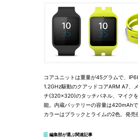
コアユニットは重量が45グラムで、IP
1.2GHz駆動のクアッドコアARM A7
チ(320×320)のタッチパネル、マ
能。内蔵バッテリーの容量は420mAh
カラーはブラックとライムの2色。発売
編集部が選ぶ関連記事