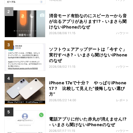
消音モード有効なのにスピーカーから音
が出るアプリがあります!? - いまさら聞
けないiPhoneのなぜ
2026/08/06 11:15
ハウツー
ソフトウェアアップデートは「今すぐ」
実行すべき? - いまさら聞けないiPhone
のなぜ
2026/08/02 11:15
ハウツー
iPhone 17eで十分？ やっぱりiPhone
17？ 比較して見えた“後悔しない選び
方”
2026/05/22 14:00
レポート
電話アプリに付いた赤丸が消えません!?
- いまさら聞けないiPhoneのなぜ
2026/07/17 11:15
ハウツー