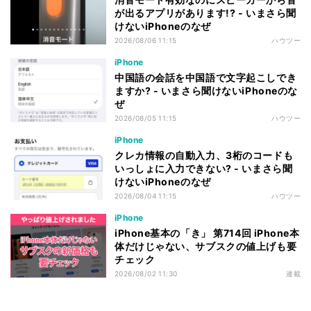
が出るアプリがあります!? - いまさら聞
けないiPhoneのなぜ
2026/08/06 11:15
ハウツー
iPhone
中国語の会話を中国語で文字起こしでき
ますか? - いまさら聞けないiPhoneのな
ぜ
2026/08/05 11:15
ハウツー
iPhone
クレカ情報の自動入力、3桁のコードも
いっしょに入力できない? - いまさら聞
けないiPhoneのなぜ
2026/08/04 11:15
ハウツー
iPhone
iPhone基本の「き」 第714回 iPhone本
体だけじゃない、サブスクの値上げも要
チェック
2026/08/02 11:30
連載