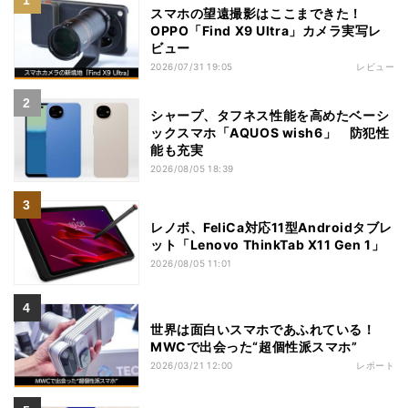
スマホの望遠撮影はここまできた！
OPPO「Find X9 Ultra」カメラ実写レ
ビュー
2026/07/31 19:05
レビュー
シャープ、タフネス性能を高めたベーシ
ックスマホ「AQUOS wish6」 防犯性
能も充実
2026/08/05 18:39
レノボ、FeliCa対応11型Androidタブレ
ット「Lenovo ThinkTab X11 Gen 1」
2026/08/05 11:01
世界は面白いスマホであふれている！
MWCで出会った“超個性派スマホ”
2026/03/21 12:00
レポート