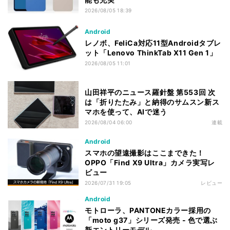
2026/08/05 18:39
Android
レノボ、FeliCa対応11型Androidタブレ
ット「Lenovo ThinkTab X11 Gen 1」
2026/08/05 11:01
山田祥平のニュース羅針盤 第553回 次
は「折りたたみ」と納得のサムスン新ス
マホを使って、AIで迷う
2026/08/04 06:00
連載
Android
スマホの望遠撮影はここまできた！
OPPO「Find X9 Ultra」カメラ実写レ
ビュー
2026/07/31 19:05
レビュー
Android
モトローラ、PANTONEカラー採用の
「moto g37」シリーズ発売 - 色で選ぶ
新エントリーモデル