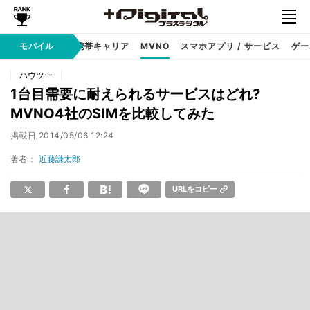
hone
モバイル
Android
携帯キャリア
MVNO
スマホアプリ / サービス
ゲー
ハウツー
1台目需要に耐えられるサービスはどれ?
MVNO4社のSIMを比較してみた
掲載日
2014/05/06 12:24
著者：
近藤謙太郎
URLをコピー