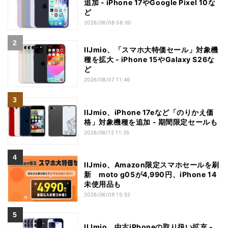
追加 - iPhone 17やGoogle Pixel 10な
ど
2026/08/08 08:00
IIJmio、「スマホ大特価セール」対象機
種を拡大 - iPhone 15やGalaxy S26な
ど
2026/08/07 11:46
IIJmio、iPhone 17eなど「のりかえ価
格」対象機種を追加 - 期間限定セールも
2026/06/12 11:35
IIJmio、Amazon限定スマホセールを刷
新 moto g05が4,990円、iPhone 14
未使用品も
2026/06/09 15:52
IIJmio、中古iPhoneの取り扱い拡充 -