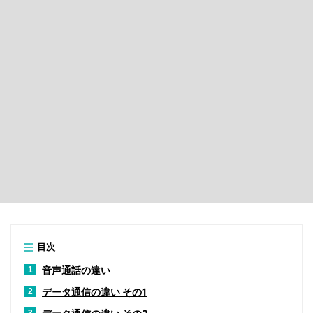
目次
音声通話の違い
1
データ通信の違い その1
2