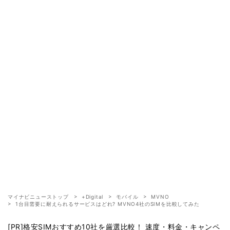
マイナビニューストップ
+Digital
モバイル
MVNO
1台目需要に耐えられるサービスはどれ? MVNO4社のSIMを比較してみた
[PR]格安SIMおすすめ10社を厳選比較！ 速度・料金・キャンペ