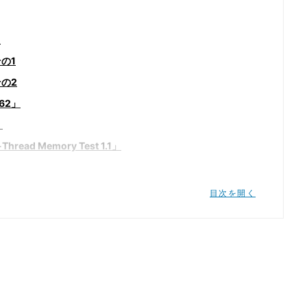
え
その1
その2
162」
」
read Memory Test 1.1」
1」
目次を開く
ion 4.0 Pro & Valley 1.0」
DirectX 11 Benchmark」
e」