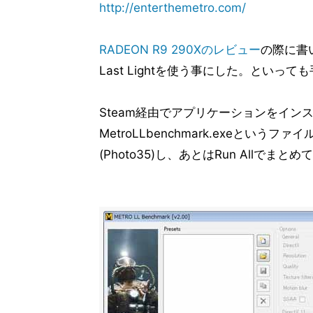
http://enterthemetro.com/
ベンチマーク結果「F1 2013」
14
ベンチマーク結果「Metro: Last Ligh
15
RADEON R9 290Xのレビュー
の際に書い
ベンチマーク結果「The Elder Scrolls 
16
Last Lightを使う事にした。といっ
ベンチマーク結果「Warhammer 40000: D
17
消費電力測定と前編のまとめ
18
Steam経由でアプリケーションをイ
MetroLLbenchmark.exeと
(Photo35)し、あとはRun Allでま