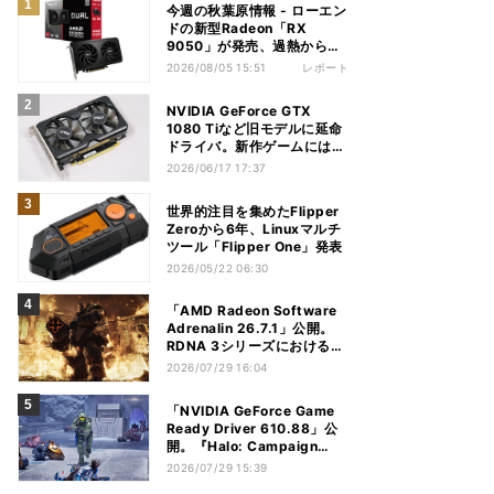
今週の秋葉原情報 - ローエン
ドの新型Radeon「RX
9050」が発売、過熱から守
れる電源ケーブルも
2026/08/05 15:51
レポート
NVIDIA GeForce GTX
1080 Tiなど旧モデルに延命
ドライバ。新作ゲームには非
対応
2026/06/17 17:37
世界的注目を集めたFlipper
Zeroから6年、Linuxマルチ
ツール「Flipper One」発表
2026/05/22 06:30
「AMD Radeon Software
Adrenalin 26.7.1」公開。
RDNA 3シリーズにおける不
具合多数解消
2026/07/29 16:04
「NVIDIA GeForce Game
Ready Driver 610.88」公
開。『Halo: Campaign
Evolved』など対応
2026/07/29 15:39