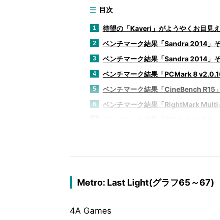
目次
待望の「Kaveri」がようやくお目見
1
ベンチマーク結果「Sandra 2014」
2
ベンチマーク結果「Sandra 2014」
3
ベンチマーク結果「PCMark 8 v2.0.
4
ベンチマーク結果「CineBench R15
5
ベンチマーク結果「RightMark Multi-Th
6
ベンチマーク結果「3DMark v1.2.0」
7
ベンチマーク結果「Basemark CL v1.
8
ベンチマーク結果「UNiGiNE Heaven Vers
9
ベンチマーク結果「Aliens vs Predator 
10
ベンチマーク結果「Battlefield 3」
11
Metro: Last Light(グラフ65～67)
ベンチマーク結果「Battlefield 4」
12
4A Games
ベンチマーク結果「BioShock Infinit
13