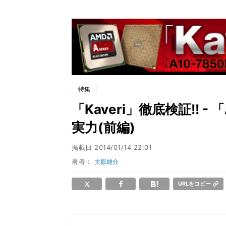
特集
「Kaveri」徹底検証!! -
実力(前編)
掲載日
2014/01/14 22:01
著者：
大原雄介
URLをコピー