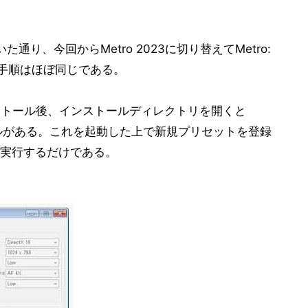
t」
た通り、今回からMetro 2023に切り替えてMetro:
V: Skyrim」
ても手順はほぼ同じである。
awn of War II - Chaos Rising」
ンストール後、インストールディレクトリを開くと
いうファイルがある。これを起動した上で新規プリセットを登録
とめて実行するだけである。