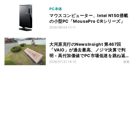
PC本体
マウスコンピューター、Intel N150搭載
の小型PC「MousePro CRシリーズ」
2026/08/04 11:11
大河原克行のNewsInsight 第467回
「VAIO」が過去最高、ノジマ決算で判
明 - 高付加価値でPC市場低迷を跳ね返
す
2026/07/31 18:10
連載