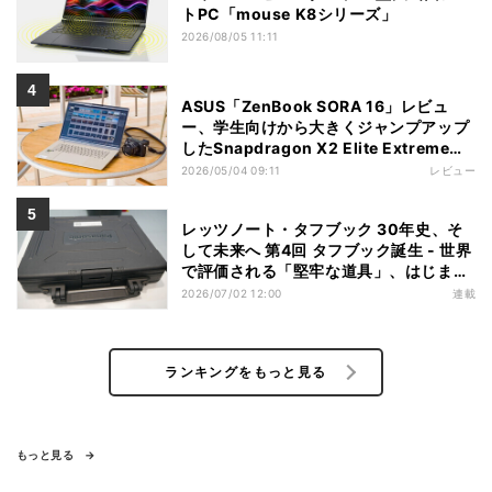
トPC「mouse K8シリーズ」
2026/08/05 11:11
ASUS「ZenBook SORA 16」レビュ
ー、学生向けから大きくジャンプアップ
したSnapdragon X2 Elite Extremeノ
ートPC
2026/05/04 09:11
レビュー
レッツノート・タフブック 30年史、そ
して未来へ 第4回 タフブック誕生 - 世界
で評価される「堅牢な道具」、はじまり
は海外だった
2026/07/02 12:00
連載
ランキングをもっと見る
もっと見る