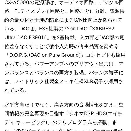
CX-A5000の電源部は、オーディオ回路、デジタル回
路、FLディスプレイ回路と、回路ごとに分離。電源供
給の最短化と干渉の防止によるS/N比向上が図られて
いる。DACは、ESS社製の32bit DAC「SABRE32
Ultra DAC ES9016」を2基搭載。入力部とDAC部の電
位差をなくすことで微小入力時の再生品質を高める
「D.O.P.G.(DAC on Pure Ground)」コンセプトも採用
されている。パワーアンプへのプリアウト出力は、ア
ンバランスとバランスの両方を装備。バランス端子に
は、ノイトリック社製金メッキ仕様XLR端子が採用さ
れている。
水平方向だけでなく、高さ方向の音場情報を加え、空
間情報の完全再現を目指す「シネマDSP HD3(エイチ
ディ キュービック)」のフルプログラムを搭載。ま