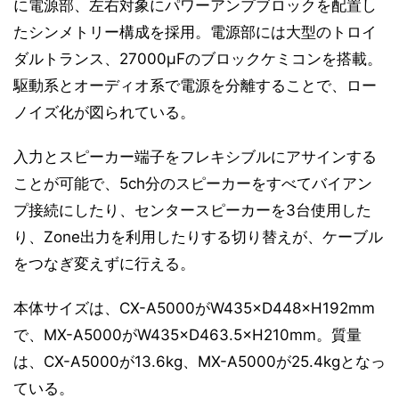
に電源部、左右対象にパワーアンプブロックを配置し
たシンメトリー構成を採用。電源部には大型のトロイ
ダルトランス、27000μFのブロックケミコンを搭載。
駆動系とオーディオ系で電源を分離することで、ロー
ノイズ化が図られている。
入力とスピーカー端子をフレキシブルにアサインする
ことが可能で、5ch分のスピーカーをすべてバイアン
プ接続にしたり、センタースピーカーを3台使用した
り、Zone出力を利用したりする切り替えが、ケーブル
をつなぎ変えずに行える。
本体サイズは、CX-A5000がW435×D448×H192mm
で、MX-A5000がW435×D463.5×H210mm。質量
は、CX-A5000が13.6kg、MX-A5000が25.4kgとなっ
ている。