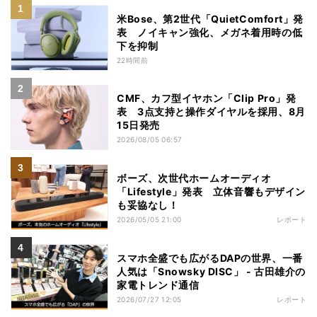
米Bose、第2世代「QuietComfort」発
表 ノイキャン強化、メガネ着用時の低
下を抑制
22時間前
CMF、カフ型イヤホン「Clip Pro」発
表 3点支持と操作ダイヤルを採用、8月
15日発売
2026/08/05 06:57
ボーズ、次世代ホームオーディオ
「Lifestyle」発表 立体音響もデザイン
も妥協なし！
2026/05/05 21:00
レポート
スマホ全盛でも広がるDAPの世界、一番
人気は「Snowsky DISC」 - 古田雄介の
家電トレンド通信
2026/07/27 12:05
レポート