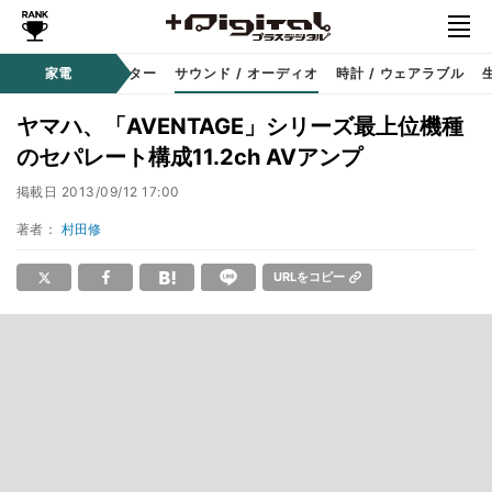
コーダー
家電
プロジェクター
サウンド / オーディオ
時計 / ウェアラブル
ヤマハ、「AVENTAGE」シリーズ最上位機種
のセパレート構成11.2ch AVアンプ
掲載日
2013/09/12 17:00
著者：
村田修
URLをコピー