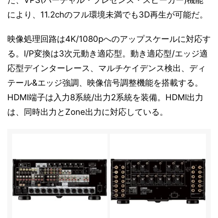
た、VPS(バーチャル・プレゼンス・スピーカー)機能
により、11.2chのフル環境未満でも3D再生が可能だ。
映像処理回路は4K/1080pへのアップスケールに対応す
る。I/P変換は3次元動き適応型。動き適応型/エッジ適
応型デインターレース、マルチケイデンス検出、ディ
テール&エッジ強調、映像信号調整機能を搭載する。
HDMI端子は入力8系統/出力2系統を装備。HDMI出力
は、同時出力とZone出力に対応している。