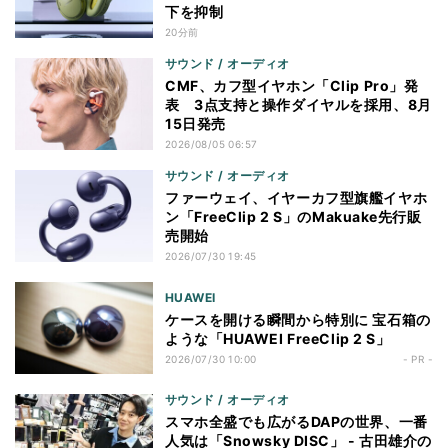
下を抑制
20分前
サウンド / オーディオ
CMF、カフ型イヤホン「Clip Pro」発
表 3点支持と操作ダイヤルを採用、8月
15日発売
2026/08/05 06:57
サウンド / オーディオ
ファーウェイ、イヤーカフ型旗艦イヤホ
ン「FreeClip 2 S」のMakuake先行販
売開始
2026/07/30 19:45
HUAWEI
ケースを開ける瞬間から特別に 宝石箱の
ような「HUAWEI FreeClip 2 S」
2026/07/30 10:00
- PR -
サウンド / オーディオ
スマホ全盛でも広がるDAPの世界、一番
人気は「Snowsky DISC」 - 古田雄介の