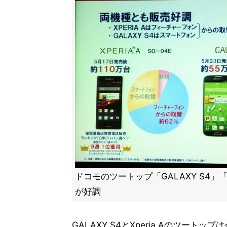
ドコモのツートップ「GALAXY S4」「X
が好調
GALAXY S4とXperia Aのツート