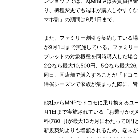
ンショップでは、Xperia Aは実質負担金5
り、機種変更でも端末が購入しやすくな
マホ割」の期間は9月1日まで。
また、ファミリー割引を契約している場
が9月1日まで実施している。ファミリ
ブレットの対象機種を同時購入した場合に
2台なら最大10,500円、5台なら最大
同日、同店舗で購入することが「ドコモ
帰省シーズンで家族が集まった際に、皆
他社からMNPでドコモに乗り換えるユ
月1日まで実施されている「お乗りかえ
料(780円)が最大13カ月にわたって
新規契約よりも増額されるため、端末が