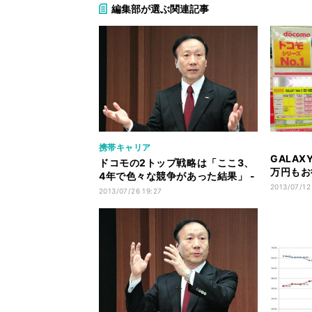
編集部が選ぶ関連記事
携帯キャリア
GALAX
ドコモの2トップ戦略は「ここ3、
万円もお
4年で色々な競争があった結果」 -
っ盛り!
2013/07/12
加藤社長
2013/07/26 19:27
格をチェ