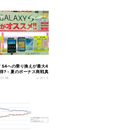
Y S4への乗り換えが最大4
得? - 夏のボーナス商戦真
! スマートフォンの店頭価
 21:38
レポート
ックしてきた