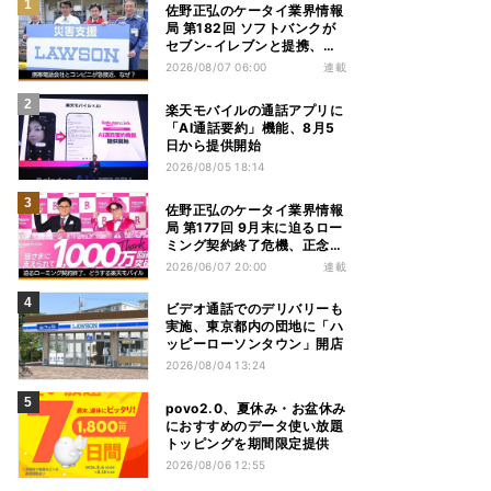
佐野正弘のケータイ業界情報
局 第182回 ソフトバンクが
セブン-イレブンと提携、携
帯電話会社とコンビニが急接
2026/08/07 06:00
連載
近する理由は
楽天モバイルの通話アプリに
「AI通話要約」機能、8月5
日から提供開始
2026/08/05 18:14
佐野正弘のケータイ業界情報
局 第177回 9月末に迫るロー
ミング契約終了危機、正念場
を迎える楽天モバイルはどう
2026/06/07 20:00
連載
動く？
ビデオ通話でのデリバリーも
実施、東京都内の団地に「ハ
ッピーローソンタウン」開店
2026/08/04 13:24
povo2.0、夏休み・お盆休み
におすすめのデータ使い放題
トッピングを期間限定提供
2026/08/06 12:55