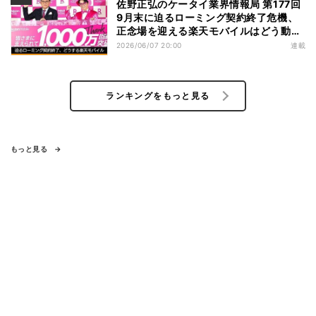
佐野正弘のケータイ業界情報局 第177回
9月末に迫るローミング契約終了危機、
正念場を迎える楽天モバイルはどう動
く？
2026/06/07 20:00
連載
ランキングをもっと見る
もっと見る