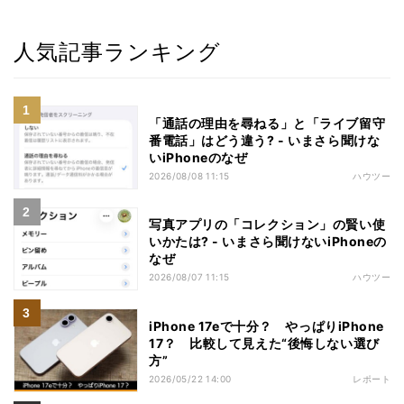
人気記事ランキング
「通話の理由を尋ねる」と「ライブ留守
番電話」はどう違う? - いまさら聞けな
いiPhoneのなぜ
2026/08/08 11:15
ハウツー
写真アプリの「コレクション」の賢い使
いかたは? - いまさら聞けないiPhoneの
なぜ
2026/08/07 11:15
ハウツー
iPhone 17eで十分？ やっぱりiPhone
17？ 比較して見えた“後悔しない選び
方”
2026/05/22 14:00
レポート