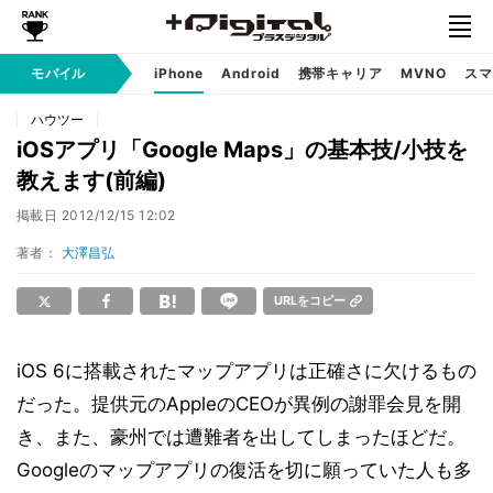
モバイル
iPhone
Android
携帯キャリア
MVNO
スマ
ハウツー
iOSアプリ「Google Maps」の基本技/小技を
教えます(前編)
掲載日
2012/12/15 12:02
著者：
大澤昌弘
URLをコピー
iOS 6に搭載されたマップアプリは正確さに欠けるもの
だった。提供元のAppleのCEOが異例の謝罪会見を開
き、また、豪州では遭難者を出してしまったほどだ。
Googleのマップアプリの復活を切に願っていた人も多