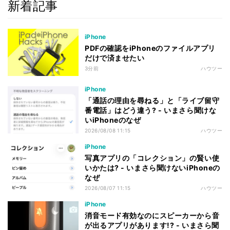
新着記事
iPhone
PDFの確認をiPhoneのファイルアプリ
だけで済ませたい
3分前
ハウツー
iPhone
「通話の理由を尋ねる」と「ライブ留守
番電話」はどう違う? - いまさら聞けな
いiPhoneのなぜ
2026/08/08 11:15
ハウツー
iPhone
写真アプリの「コレクション」の賢い使
いかたは? - いまさら聞けないiPhoneの
なぜ
2026/08/07 11:15
ハウツー
iPhone
消音モード有効なのにスピーカーから音
が出るアプリがあります!? - いまさら聞