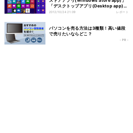
ストアアプリ(Windows Store app)」
「デスクトップアプリ(Desktop app)」
とは
2012/10/24 21:09
レポート
パソコンを売る方法は3種類！高い値段
で売りたいならどこ？
- PR -