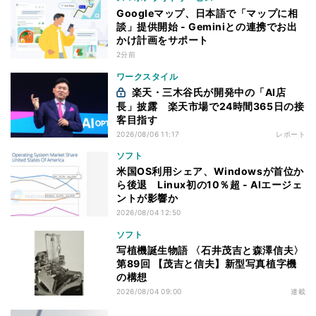
Googleマップ、日本語で「マップに相
談」提供開始 - Geminiとの連携でお出
かけ計画をサポート
2分前
ワークスタイル
楽天・三木谷氏が開発中の「AI店
長」披露 楽天市場で24時間365日の接
客目指す
2026/08/06 11:17
レポート
ソフト
米国OS利用シェア、Windowsが首位か
ら後退 Linux初の10％超 - AIエージェ
ントが影響か
2026/08/04 12:50
ソフト
写植機誕生物語 〈石井茂吉と森澤信夫〉
第89回 【茂吉と信夫】新型写真植字機
の構想
2026/08/04 09:00
連載