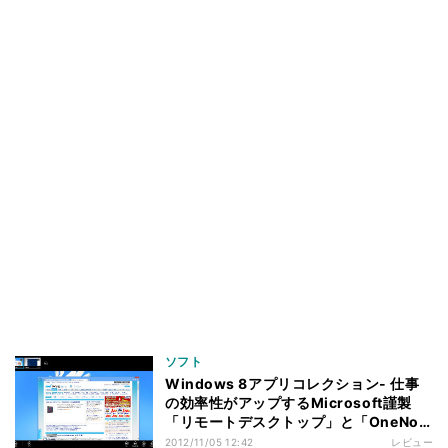
ソフト
Windows 8アプリコレクション- 仕事
の効率性がアップするMicrosoft謹製
「リモートデスクトップ」と「OneNote
MX」
2012/11/05 12:42
レビュー