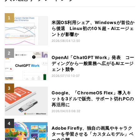
米国OS利用シェア、Windowsが首位か
ら後退 Linux初の10％超 - AIエージェ
ントが影響か
2026/08/04 12:50
OpenAI「ChatGPT Work」発表 コー
ディングから一般業務へ広がるAIエージ
ェント競争
2026/07/10 10:07
Google、「ChromeOS Flex」導入キ
ットを3ドルで販売、サポート切れPCの
再活用に
2026/04/03 06:32
Adobe Firefly、独自の画風やキャラク
ターを学習させる「カスタムモデル」ベ
ータ公開