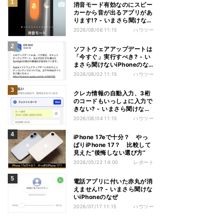
消音モード有効なのにスピー
カーから音が出るアプリがあ
ります!? - いまさら聞けない
iPhoneのなぜ
2026/08/06 11:15
ハウツー
ソフトウェアアップデートは
「今すぐ」実行すべき? - い
まさら聞けないiPhoneのな
ぜ
2026/08/02 11:15
ハウツー
クレカ情報の自動入力、3桁
のコードもいっしょに入力で
きない? - いまさら聞けない
iPhoneのなぜ
2026/08/04 11:15
ハウツー
iPhone 17eで十分？ やっ
ぱりiPhone 17？ 比較して
見えた“後悔しない選び方”
2026/05/22 14:00
レポート
電話アプリに付いた赤丸が消
えません!? - いまさら聞けな
いiPhoneのなぜ
2026/07/17 11:15
ハウツー