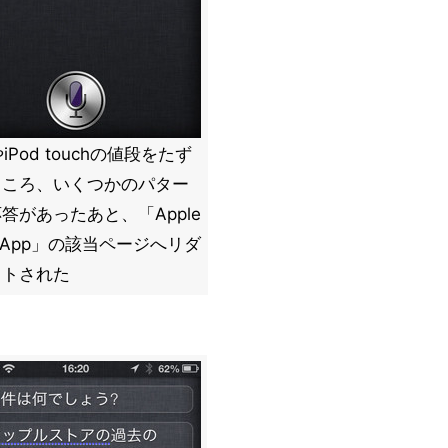
やiPod touchの値段をたず
ところ、いくつかのパター
答があったあと、「Apple
re App」の該当ページへリダ
クトされた