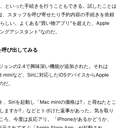
、といった手続きを行うこともできる。試したことは
る場合は、スタッフを呼び寄せたり予約内容の手続きを依頼
しい。よくある"買い物アプリ"を超えた、Apple
ピングアシスタント"なのだ。
の機能を呼び出してみる
最新バージョンの2.4で興味深い機能が追加された。それは
ad miniなど、Siriに対応したiOSデバイスからApple
うのだ。
ート、Siriを起動し「Mac miniの価格は?」と尋ねたとこ
で検索しますか?」などとトボけた返事があった。気を取り
ところ、今度は反応アリ。「iPhoneがあるかどうか、
と表示されてすぐ「Apple Store App」が起動され、