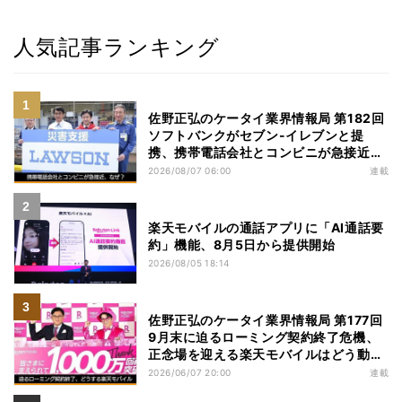
人気記事ランキング
佐野正弘のケータイ業界情報局 第182回
ソフトバンクがセブン-イレブンと提
携、携帯電話会社とコンビニが急接近す
る理由は
2026/08/07 06:00
連載
楽天モバイルの通話アプリに「AI通話要
約」機能、8月5日から提供開始
2026/08/05 18:14
佐野正弘のケータイ業界情報局 第177回
9月末に迫るローミング契約終了危機、
正念場を迎える楽天モバイルはどう動
く？
2026/06/07 20:00
連載