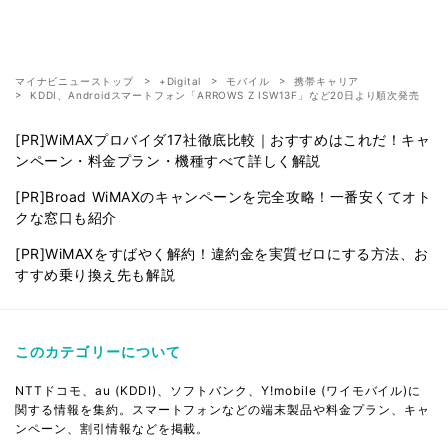
マイナビニューストップ
+Digital
モバイル
携帯キャリア
KDDI、Androidスマートフォン「ARROWS Z ISW13F」など20日より順次発売
[PR]WiMAXプロバイダ17社徹底比較｜おすすめはこれだ！キャ
ンペーン・料金プラン・機種すべて詳しく解説
[PR]Broad WiMAXのキャンペーンを完全攻略！一番安くてオト
クな窓口も紹介
[PR]WiMAXをすばやく解約！違約金を実質ゼロにする方法、お
すすめ乗り換え先も解説
このカテゴリーについて
NTTドコモ、au (KDDI)、ソフトバンク、Y!mobile (ワイモバイル)に
関する情報を集約。スマートフォンなどの端末製品や料金プラン、キャ
ンペーン、割引情報などを掲載。