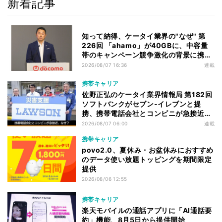
新着記事
知って納得、ケータイ業界の"なぜ" 第
226回 「ahamo」が40GBに、中容量
帯のキャンペーン競争激化の背景に携帯
各社の“迷い”あり
2026/08/07 16:36
連載
携帯キャリア
佐野正弘のケータイ業界情報局 第182回
ソフトバンクがセブン-イレブンと提
携、携帯電話会社とコンビニが急接近す
る理由は
2026/08/07 06:00
連載
携帯キャリア
povo2.0、夏休み・お盆休みにおすすめ
のデータ使い放題トッピングを期間限定
提供
2026/08/06 12:55
携帯キャリア
楽天モバイルの通話アプリに「AI通話要
約」機能、8月5日から提供開始