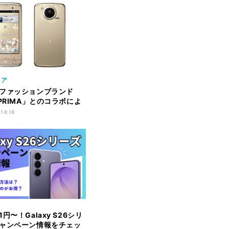
リア
ファッションブランド
EPRIMA」とのコラボによ
マホ
 14:18
円〜！Galaxy S26シリ
ャンペーン情報をチェッ