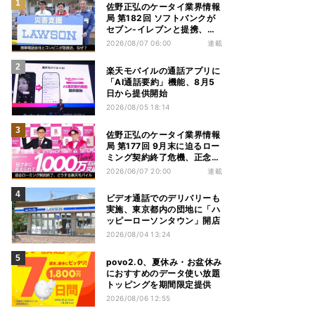
佐野正弘のケータイ業界情報
局 第182回 ソフトバンクが
セブン-イレブンと提携、携
帯電話会社とコンビニが急接
2026/08/07 06:00
連載
近する理由は
楽天モバイルの通話アプリに
「AI通話要約」機能、8月5
日から提供開始
2026/08/05 18:14
佐野正弘のケータイ業界情報
局 第177回 9月末に迫るロー
ミング契約終了危機、正念場
を迎える楽天モバイルはどう
2026/06/07 20:00
連載
動く？
ビデオ通話でのデリバリーも
実施、東京都内の団地に「ハ
ッピーローソンタウン」開店
2026/08/04 13:24
povo2.0、夏休み・お盆休み
におすすめのデータ使い放題
トッピングを期間限定提供
2026/08/06 12:55