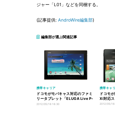
ジャー「L01」などを同梱する。
(記事提供:
AndroWire編集部
)
編集部が選ぶ関連記事
携帯キャリア
携帯キャ
ドコモがモバキャス対応のファミ
ドコモが
リータブレット「ELUGA Live P-
Xi対応ス
08D」発表
2012/05/16
2012/05/16 16:30