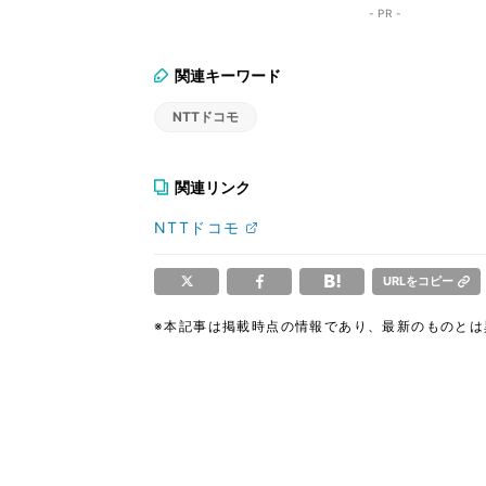
ク！
- PR -
関連キーワード
NTTドコモ
関連リンク
NTTドコモ
URLをコピー
※本記事は掲載時点の情報であり、最新のものと