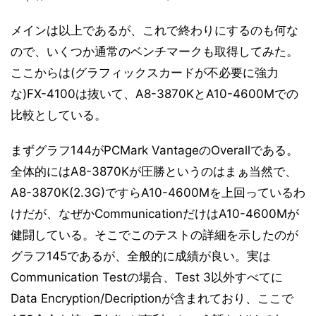
RMMA 3.8 (その9/11) - I-TLB編
14
メインは以上であるが、これで終わりにするのも何な
RMMA 3.8 (その10/11) - D-TLB編
15
ので、いくつか通常のベンチマークも取得してみた。
RMMA 3.8 (その11/11) - Stream編
16
ここからは(グラフィックスカードが不必要に強力
PCMark Vantage v1.0.2
17
な)FX-4100は抜いて、A8-3870KとA10-4600Mでの
PCMark 7 v1.0.4
18
比較としている。
SYSmark 2007 Preview Version 1.06
19
まずグラフ144がPCMark VantageのOverallである。
3DMark Vantage v1.1.0
20
全体的にはA8-3870Kが圧勝というのはまぁ当然で、
3DMark11 v1.0.4
21
A8-3870K(2.3G)ですらA10-4600Mを上回っているわ
F1 2011
22
けだが、なぜかCommunicationだけはA10-4600Mが
Far Cry 2
23
健闘している。そこでこのテストの詳細を示したのが
まとめと考察
24
グラフ145であるが、全般的に成績が良い。実は
Communication Testの場合、Test 3以外すべてに
Data Encryption/Decriptionが含まれており、ここで