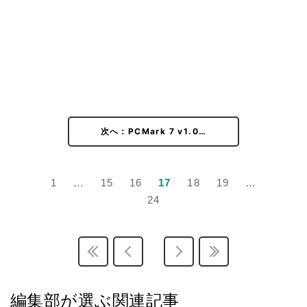
次へ：PCMark 7 v1.0…
1
…
15
16
17
18
19
…
24
編集部が選ぶ関連記事