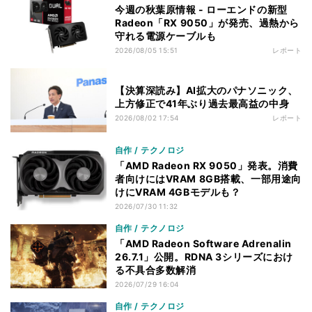
今週の秋葉原情報 - ローエンドの新型
Radeon「RX 9050」が発売、過熱から
守れる電源ケーブルも
2026/08/05 15:51
レポート
【決算深読み】AI拡大のパナソニック、
上方修正で41年ぶり過去最高益の中身
2026/08/02 17:54
レポート
自作 / テクノロジ
「AMD Radeon RX 9050」発表。消費
者向けにはVRAM 8GB搭載、一部用途向
けにVRAM 4GBモデルも？
2026/07/30 11:32
自作 / テクノロジ
「AMD Radeon Software Adrenalin
26.7.1」公開。RDNA 3シリーズにおけ
る不具合多数解消
2026/07/29 16:04
自作 / テクノロジ