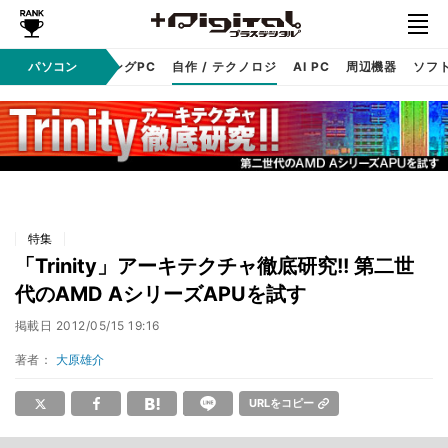
PC本体
パソコン
ゲーミングPC
自作 / テクノロジ
AI PC
周辺機器
ソフ
特集
「Trinity」アーキテクチャ徹底研究!! 第二世
代のAMD AシリーズAPUを試す
掲載日
2012/05/15 19:16
著者：
大原雄介
URLをコピー