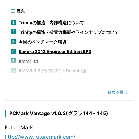
目次
Trinityの構造 - 内部構造について
1
Trinityの構造 - 省電力機能やラインナップについて
2
今回のベンチマーク環境
3
Sandra 2012 Engineer Edition SP3
4
RMMT 1.1
5
RMMA 3.8 (その1/11) - Decode編
6
RMMA 3.8 (その2/11) - ROB編
7
RMMA 3.8 (その3/11) - Cache/Memory Bandwidth編
8
目次を開く
RMMA 3.8 (その4/11) - I-Cache/RAM Latency編
9
RMMA 3.8 (その5/11) - D-Cache/RAM Latency編
10
PCMark Vantage v1.0.2(グラフ144～145)
RMMA 3.8 (その6/11) - D-Cache Associativity編
11
FutureMark
RMMA 3.8 (その7/11) - D-Cache Latency編
12
http://www.futuremark.com/
RMMA 3.8 (その8/11) - Minimal RAM Latency編
13