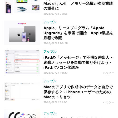
Macがけん引 メモリー急騰が次期業績
の重荷に
2026/07/31 08:56
アップル
Apple、リースプログラム「Apple
Upgrade」を米国で開始 Apple製品を
月額で利用
2026/07/29 06:58
アップル
iPadの「メッセージ」で不明な差出人・
迷惑メッセージを自動で振り分けよう -
iPadパソコン化講座
2026/07/24 16:20
ハウツー
アップル
Macのアプリで作成中のデータは自分で
保存する？ - iPhoneユーザーのための
Macのトリセツ
2026/07/24 11:00
ハウツー
アップル