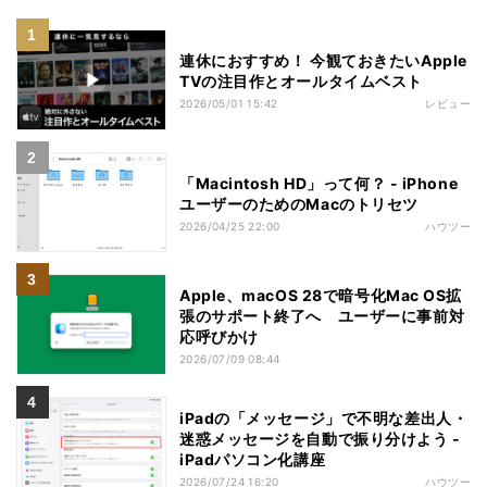
連休におすすめ！ 今観ておきたいApple
TVの注目作とオールタイムベスト
2026/05/01 15:42
レビュー
「Macintosh HD」って何？ - iPhone
ユーザーのためのMacのトリセツ
2026/04/25 22:00
ハウツー
Apple、macOS 28で暗号化Mac OS拡
張のサポート終了へ ユーザーに事前対
応呼びかけ
2026/07/09 08:44
iPadの「メッセージ」で不明な差出人・
迷惑メッセージを自動で振り分けよう -
iPadパソコン化講座
2026/07/24 16:20
ハウツー