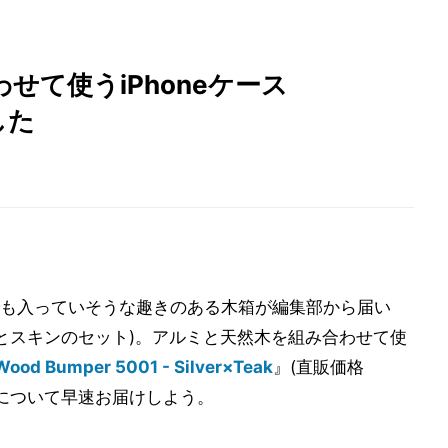
せて使うiPhoneケース
した
も入っていそうな趣きのある木箱が編集部から届い
パーとスキンのセット)。アルミと天然木を組み合わせて使
Wood Bumper 5001 - Silver×Teak
』(直販価格
感について早速お届けしよう。