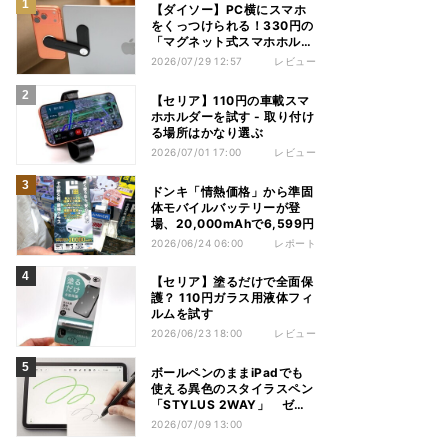
【ダイソー】PC横にスマホ
をくっつけられる！330円の
「マグネット式スマホホルダ
ー」を試してみた
2026/07/29 12:57
レビュー
【セリア】110円の車載スマ
ホホルダーを試す - 取り付け
る場所はかなり選ぶ
2026/07/01 17:00
レビュー
ドンキ「情熱価格」から準固
体モバイルバッテリーが登
場、20,000mAhで6,599円
2026/06/24 06:00
レポート
【セリア】塗るだけで全面保
護？ 110円ガラス用液体フィ
ルムを試す
2026/06/23 18:00
レビュー
ボールペンのままiPadでも
使える異色のスタイラスペン
「STYLUS 2WAY」 ゼブ
ラ
2026/07/09 13:00