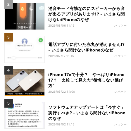
消音モード有効なのにスピーカーから音
が出るアプリがあります!? - いまさら聞
けないiPhoneのなぜ
2026/08/06 11:15
ハウツー
電話アプリに付いた赤丸が消えません!?
- いまさら聞けないiPhoneのなぜ
2026/07/17 11:15
ハウツー
iPhone 17eで十分？ やっぱりiPhone
17？ 比較して見えた“後悔しない選び
方”
2026/05/22 14:00
レポート
ソフトウェアアップデートは「今すぐ」
実行すべき? - いまさら聞けないiPhone
のなぜ
2026/08/02 11:15
ハウツー