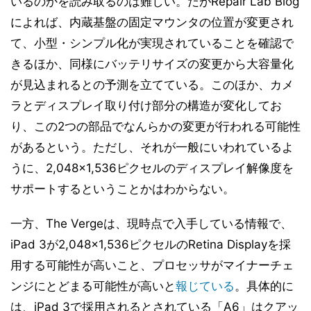
いるのかを読み取るのは難しい。だがRepair Lab Blog
によれば、内蔵基盤の固定マウンタの位置が変更され
て、小型・シンプル化が実現されていることを確認で
きるほか、同様にバッテリサイズの変更から大容量化
が見込まれるとの予測を立てている。このほか、カメ
ラとディスプレイ取り付け部分の構造が変化してお
り、この2つの部品でなんらかの変更が行われる可能性
があるという。ただし、それが一般にいわれているよ
うに、2,048×1,536ピクセルのディスプレイ解像度を
サポートするということかはわからない。
一方、The Vergeは、現時点で入手している情報で、
iPad 3が2,048×1,536ピクセルのRetina Displayを採
用する可能性が高いこと、プロセッサがマイナーチェ
ンジにとどまる可能性が高いと
報じている
。具体的に
は、iPad 3で採用されるとされている「A6」はクアッ