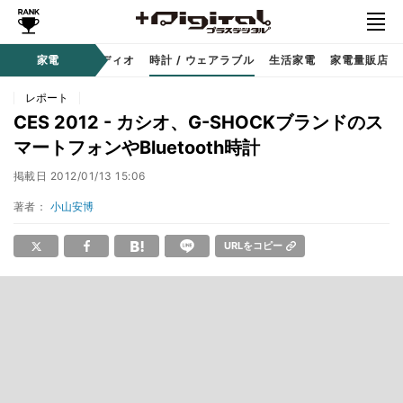
ー
サウンド / オーディオ
家電
時計 / ウェアラブル
生活家電
家電量販店
レポート
CES 2012 - カシオ、G-SHOCKブランドのス
マートフォンやBluetooth時計
掲載日
2012/01/13 15:06
著者：
小山安博
URLをコピー