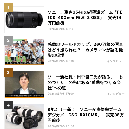
ソニー、重さ654gの超望遠ズーム「FE
100-400mm F5.6-8 OSS」 実売14
万円前後
2026/08/05 18:14
感動のワールドカップ、260万枚の写真
はどう撮られた？ カメラマンが語る撮
影の現場
2026/08/05 10:30
インタビュー
ソニー新社長・田中健二氏が語る、「も
のづくり」の先にある“感動をつくる会
社”への道
2026/06/05 17:00
インタビュー
9年ぶり一新！ ソニーが高倍率ズーム
デジカメ「DSC-RX10M5」 実売36万
円前後
2026/07/09 23:06