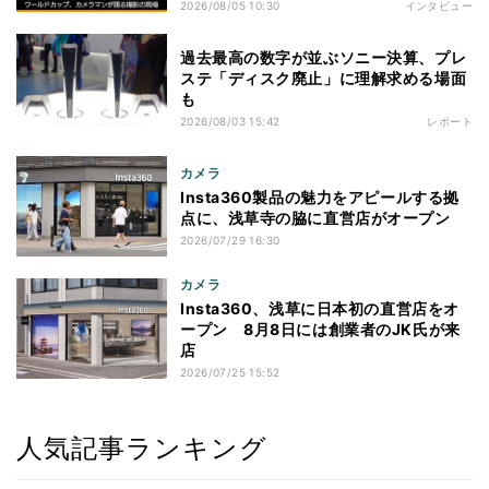
2026/08/05 10:30
インタビュー
過去最高の数字が並ぶソニー決算、プレ
ステ「ディスク廃止」に理解求める場面
も
2026/08/03 15:42
レポート
カメラ
Insta360製品の魅力をアピールする拠
点に、浅草寺の脇に直営店がオープン
2026/07/29 16:30
カメラ
Insta360、浅草に日本初の直営店をオ
ープン 8月8日には創業者のJK氏が来
店
2026/07/25 15:52
人気記事ランキング