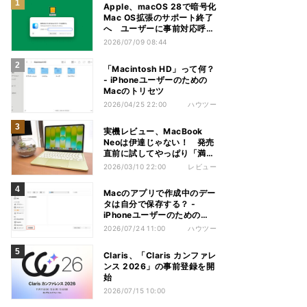
Apple、macOS 28で暗号化
Mac OS拡張のサポート終了
へ ユーザーに事前対応呼び
かけ
2026/07/09 08:44
「Macintosh HD」って何？
- iPhoneユーザーのための
Macのトリセツ
2026/04/25 22:00
ハウツー
実機レビュー、MacBook
Neoは伊達じゃない！ 発売
直前に試してやっぱり「満
足」
2026/03/10 22:00
レビュー
Macのアプリで作成中のデー
タは自分で保存する？ -
iPhoneユーザーのための
Macのトリセツ
2026/07/24 11:00
ハウツー
Claris、「Claris カンファレ
ンス 2026」の事前登録を開
始
2026/07/15 10:00