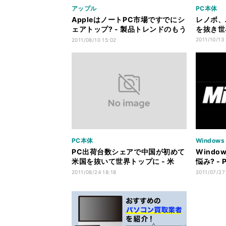
アップル
PC本体
AppleはノートPC市場ですでにシ
レノボ、
ェアトップ? - 製品トレンドのもう
を抜き世界
1つの見方
2011/10/13 
2011/08/10 15:02
PC本体
Windows
PC出荷台数シェアで中国が初めて
Windo
米国を抜いて世界トップに - 米
悩み? 
IDC
察
2011/08/24 18:18
2011/07/27