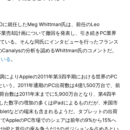
のCEOに就任したMeg Whittman氏は、前任のLeo
PC事業売却計画について撤回を発表し、引き続きPC業界
ている。そんな同氏にインタビューを行ったフランス
のCanalysの分析を認めるWhittman氏のコメントだ。
じている
。
調によりAppleの2011年第3四半期における世界のPC
う。2011年通期のPC出荷数は4億1,500万台で、前
台数は2011年末までに5,900万台となり、第4四半
うした数字の増加の多くはiPadによるものだが、米国市
ok Tabletなどの端末も含まれるようだ。タブレットの出荷
でAppleのPC市場でのシェアは前年の9%から15%へ
はHPと首位の座を争うだけのポジションを占めるとい