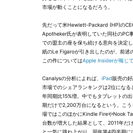
市場が動くことになるだろう。
先だって米Hewlett-Packard (HP)
Apotheker氏が表明していた同社の
での盟主の座を保ち続ける意向を決定し
紙のLe Figaroが引き出したのが、前述
この件については
Apple Insiderが報
Canalysの分析によれば、
iPad
販売の好
市場でのシェアランキングは2位になるとい
年同期比15%増。中でもタブレットの出荷
期だけで2,200万台になるという。こ
場ではこのほかにKindle FireやNo
台数が増大した結果として、2011年だけ
と一気に跳ね上がり、同年第4四半期に