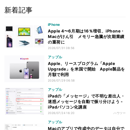
新着記事
iPhone
Apple 4〜6月期は16％増収、iPhone・
Macがけん引 メモリー急騰が次期業績
の重荷に
2026/07/31 08:56
アップル
Apple、リースプログラム「Apple
Upgrade」を米国で開始 Apple製品を
月額で利用
2026/07/29 06:58
アップル
iPadの「メッセージ」で不明な差出人・
迷惑メッセージを自動で振り分けよう -
iPadパソコン化講座
2026/07/24 16:20
ハウツー
アップル
Macのアプリで作成中のデータは自分で