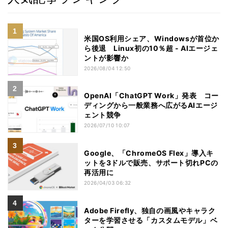
米国OS利用シェア、Windowsが首位か
ら後退 Linux初の10％超 - AIエージェ
ントが影響か
2026/08/04 12:50
OpenAI「ChatGPT Work」発表 コー
ディングから一般業務へ広がるAIエージ
ェント競争
2026/07/10 10:07
Google、「ChromeOS Flex」導入キ
ットを3ドルで販売、サポート切れPCの
再活用に
2026/04/03 06:32
Adobe Firefly、独自の画風やキャラク
ターを学習させる「カスタムモデル」ベ