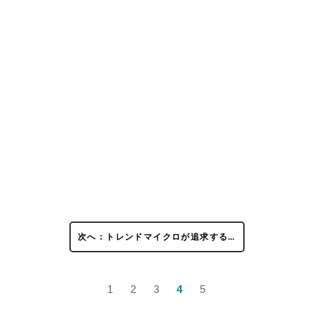
次へ：トレンドマイクロが追求する…
1
2
3
4
5