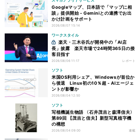
スマホアプリ / サービス
Googleマップ、日本語で「マップに相
談」提供開始 - Geminiとの連携でお出
かけ計画をサポート
2026/08/07 15:14
ワークスタイル
楽天・三木谷氏が開発中の「AI店
長」披露 楽天市場で24時間365日の接
客目指す
2026/08/06 11:17
レポート
ソフト
米国OS利用シェア、Windowsが首位か
ら後退 Linux初の10％超 - AIエージェ
ントが影響か
2026/08/04 12:50
ソフト
写植機誕生物語 〈石井茂吉と森澤信夫〉
第89回 【茂吉と信夫】新型写真植字機
の構想
2026/08/04 09:00
連載