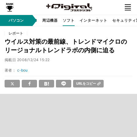
/ テクノロジ
パソコン
AI PC
周辺機器
ソフト
インターネット
セキュリティ
レポート
ウイルス対策の最前線、トレンドマイクロの
リージョナルトレンドラボの内側に迫る
掲載日
2008/12/24 15:22
著者：
c-bou
URLをコピー