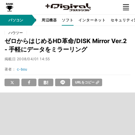
/ テクノロジ
パソコン
AI PC
周辺機器
ソフト
インターネット
セキュリティ
ハウツー
ゼロからはじめるHD革命/DISK Mirror Ver.2
- 手軽にデータをミラーリング
掲載日
2008/04/01 14:55
著者：
c-bou
URLをコピー