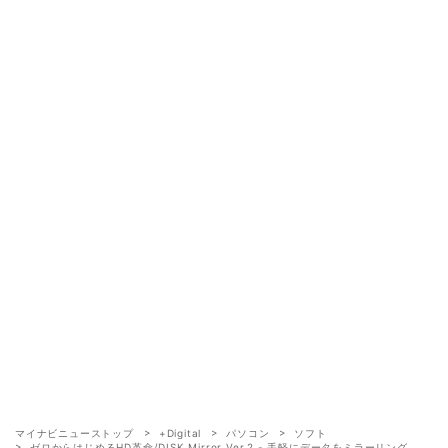
マイナビニューストップ
+Digital
パソコン
ソフト
ゼロからはじめるHD革命/DISK Mirror Ver.2 - 手軽にデータをミラーリング