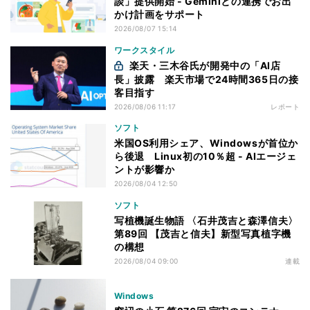
談」提供開始 - Geminiとの連携でお出
かけ計画をサポート
2026/08/07 15:14
ワークスタイル
楽天・三木谷氏が開発中の「AI店
長」披露 楽天市場で24時間365日の接
客目指す
2026/08/06 11:17
レポート
ソフト
米国OS利用シェア、Windowsが首位か
ら後退 Linux初の10％超 - AIエージェ
ントが影響か
2026/08/04 12:50
ソフト
写植機誕生物語 〈石井茂吉と森澤信夫〉
第89回 【茂吉と信夫】新型写真植字機
の構想
2026/08/04 09:00
連載
Windows