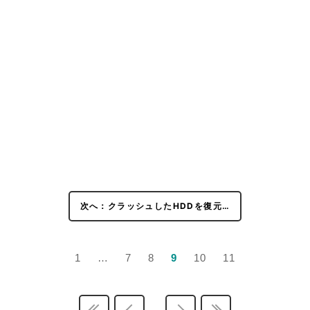
次へ：クラッシュしたHDDを復元…
1
…
7
8
9
10
11