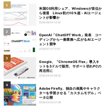
米国OS利用シェア、Windowsが首位か
ら後退 Linux初の10％超 - AIエージェ
ントが影響か
2026/08/04 12:50
OpenAI「ChatGPT Work」発表 コー
ディングから一般業務へ広がるAIエージ
ェント競争
2026/07/10 10:07
Google、「ChromeOS Flex」導入キ
ットを3ドルで販売、サポート切れPCの
再活用に
2026/04/03 06:32
Adobe Firefly、独自の画風やキャラク
ターを学習させる「カスタムモデル」ベ
ータ公開
2026/03/20 07:08