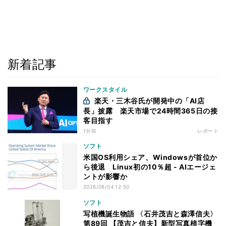
新着記事
ワークスタイル
楽天・三木谷氏が開発中の「AI店
長」披露 楽天市場で24時間365日の接
客目指す
1分前
レポート
ソフト
米国OS利用シェア、Windowsが首位か
ら後退 Linux初の10％超 - AIエージェ
ントが影響か
2026/08/04 12:50
ソフト
写植機誕生物語 〈石井茂吉と森澤信夫〉
第89回 【茂吉と信夫】新型写真植字機