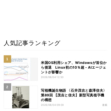
人気記事ランキング
米国OS利用シェア、Windowsが首位か
ら後退 Linux初の10％超 - AIエージェ
ントが影響か
2026/08/04 12:50
写植機誕生物語 〈石井茂吉と森澤信夫〉
第89回 【茂吉と信夫】新型写真植字機
の構想
2026/08/04 09:00
連載