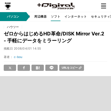
/ テクノロジ
パソコン
AI PC
周辺機器
ソフト
インターネット
セキュリティ
ハウツー
ゼロからはじめるHD革命/DISK Mirror Ver.2
- 手軽にデータをミラーリング
掲載日
2008/04/01 14:55
著者：
c-bou
URLをコピー