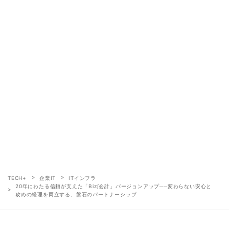
TECH+
企業IT
ITインフラ
20年にわたる信頼が支えた「Biz∫会計」バージョンアップ──変わらない安心と
攻めの経理を両立する、盤石のパートナーシップ