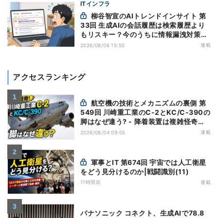
ITインフラ
柳谷智宣のAIトレンドインサイト 第
33回 生成AIの会話履歴は検索履歴より
もリスキー？今のうちに情報漏洩対策を
万全にしておこう
連載
2026/08/06 15:50
アクセスランキング
航空機の技術とメカニズムの裏側 第
549回 川崎重工業のC-2とKC/C-390の
脚はなぜ違う? - 降着装置は複雑怪奇
(5)|軍用輸送機(10)
連載
2026/08/04 09:05
軍事とIT 第674回 宇宙では人工衛星
をどう見分けるのか|戦闘識別(11)
11時間前
連載
パナソニック コネクト、生成AIで78.8