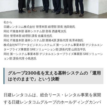
右から
日建レンタコム株式会社 管理本部 経理部 部長 池田衛氏
同社 IT推進本部 基幹システム部 部長 西森竜次氏
同社 管理本部 経理部 課長 佐藤克也氏
同社 IT推進本部 基幹システム部 開発4課 課長代理 長澤卓朗氏
株式会社NTTデータビジネスシステムズ 第一システム事業本部 デジタルエン
タープライズ事業部 SREソリューション部 課長代理 山田浩平氏
同社 第一システム事業本部 デジタルエンタープライズ事業部 SREソリューシ
ョン部 課長代理 小島恵氏
グループ2300名を支える基幹システムの「運用
はそのままで」という決断
日建レンタコムは、総合リース・レンタル事業を展開
する日建レンタコムグループのホールディングカンパ