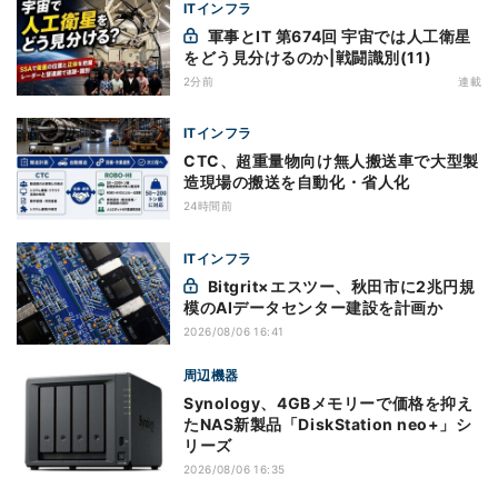
ITインフラ
軍事とIT 第674回 宇宙では人工衛星
をどう見分けるのか|戦闘識別(11)
2分前
連載
ITインフラ
CTC、超重量物向け無人搬送車で大型製
造現場の搬送を自動化・省人化
24時間前
ITインフラ
Bitgrit×エスツー、秋田市に2兆円規
模のAIデータセンター建設を計画か
2026/08/06 16:41
周辺機器
Synology、4GBメモリーで価格を抑え
たNAS新製品「DiskStation neo+」シ
リーズ
2026/08/06 16:35