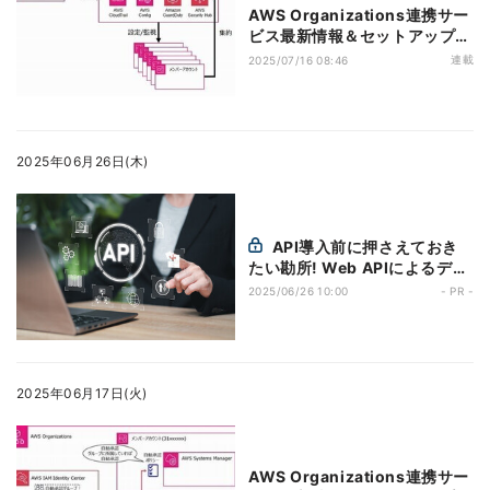
AWS Organizations連携サー
ビス最新情報＆セットアップの
コツ 第23回 AWS Security
連載
2025/07/16 08:46
HubにおけるOrganizations
連携機能の注目アップデート
2025年06月26日(木)
API導入前に押さえておき
たい勘所! Web APIによるデー
タ連携デザインパターンとツー
2025/06/26 10:00
- PR -
ル活用
2025年06月17日(火)
AWS Organizations連携サー