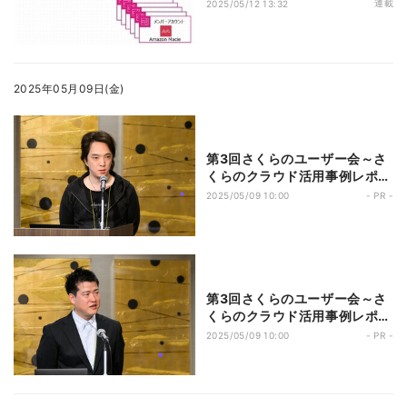
コツ 第21回 Amazon Macieの
連載
2025/05/12 13:32
AWS Organizations連携機能
2025年05月09日(金)
第3回さくらのユーザー会～さ
くらのクラウド活用事例レポー
ト～ 第2回 「さくらのクラウ
2025/05/09 10:00
- PR -
ド」を活用し新サービスを提
供、成長を続ける国産CDNサ
ービス
第3回さくらのユーザー会～さ
くらのクラウド活用事例レポー
ト～ 第1回 医療情報システムで
2025/05/09 10:00
- PR -
「さくらのクラウド」を活用、
コストメリットを生かし早期黒
字化を達成