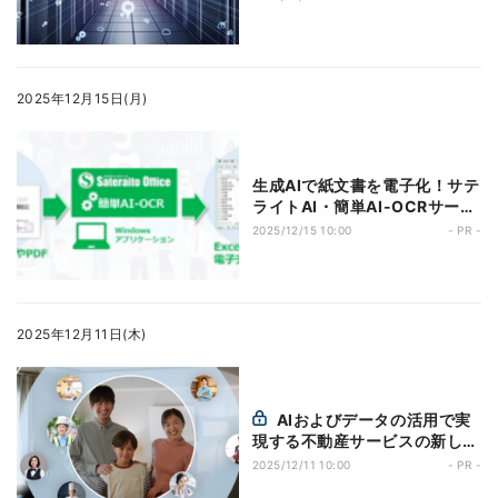
2025年12月15日(月)
生成AIで紙文書を電子化！サテ
ライトAI・簡単AI-OCRサービ
スが「期待を裏切らない」業務
2025/12/15 10:00
- PR -
効率化を実現
2025年12月11日(木)
AIおよびデータの活用で実
現する不動産サービスの新しい
形、その3つのユースケース
2025/12/11 10:00
- PR -