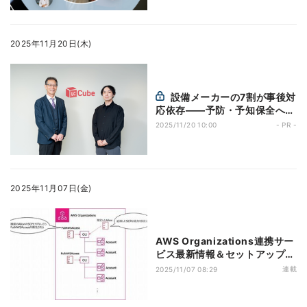
2025年11月20日(木)
設備メーカーの7割が事後対
応依存——予防・予知保全への
転換が急務に
2025/11/20 10:00
- PR -
2025年11月07日(金)
AWS Organizations連携サー
ビス最新情報＆セットアップの
コツ 第27回 使ってみてわかっ
連載
2025/11/07 08:29
たService Control Policyア
ップデートのポイント