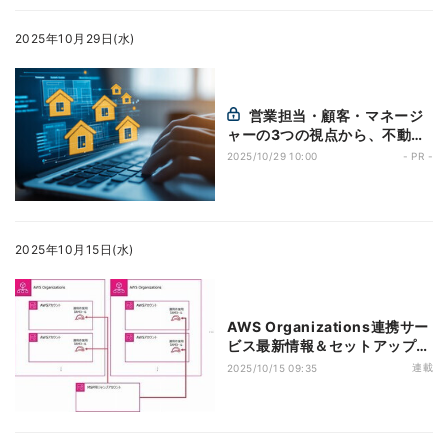
2025年10月29日(水)
営業担当・顧客・マネージ
ャーの3つの視点から、不動産
業務にAIがもたらす価値を読み
2025/10/29 10:00
- PR -
解く
2025年10月15日(水)
AWS Organizations連携サー
ビス最新情報＆セットアップの
コツ 第26回 AWS IAM
連載
2025/10/15 09:35
Access AnalyzerのAWS
Organizations連携機能