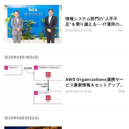
情報システム部門の“人手不
足”を乗り越える──IT運用のプ
ロが考える “守りのIT”の効率化
2025/08/29 10:00
- PR -
2025年08月18日(月)
AWS Organizations連携サー
ビス最新情報＆セットアップの
コツ 第24回 Centralize root
連載
2025/08/18 14:39
access機能の具体的な設定方
法や利用時の注意点
2025年08月05日(火)