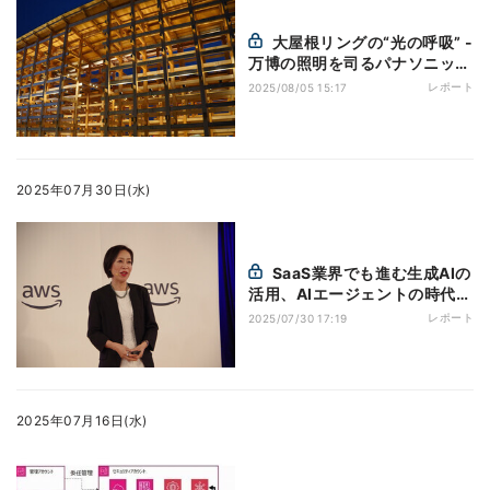
大屋根リングの“光の呼吸” -
万博の照明を司るパナソニック
EWの「YOI-en」とは
レポート
2025/08/05 15:17
2025年07月30日(水)
SaaS業界でも進む生成AIの
活用、AIエージェントの時代に
求められる3つの機能とは？
レポート
2025/07/30 17:19
2025年07月16日(水)