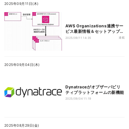
2025年09月11日(木)
AWS Organizations連携サー
ビス最新情報＆セットアップの
コツ 第25回 AWS Resource
連載
2025/09/11 14:35
ExplorerのAWS
Organizations連携機能
2025年09月04日(木)
Dynatraceがオブザーバビリ
ティプラットフォームの新機能
2025/09/04 11:19
2025年08月29日(金)