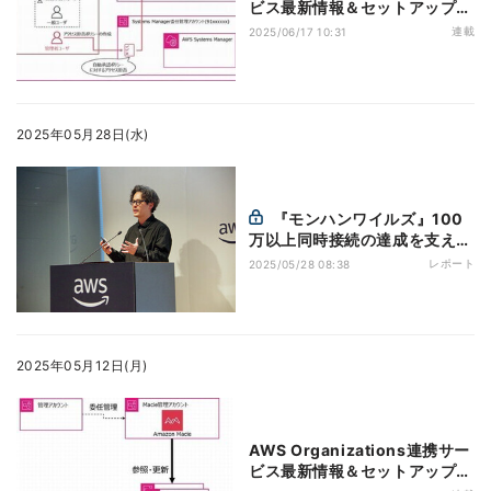
ビス最新情報＆セットアップの
コツ 第22回 AWS Systems
連載
2025/06/17 10:31
Managerのジャストインタイ
ムノードアクセス機能とは
2025年05月28日(水)
『モンハンワイルズ』100
万以上同時接続の達成を支えた
AWSの技術とは？
レポート
2025/05/28 08:38
2025年05月12日(月)
AWS Organizations連携サー
ビス最新情報＆セットアップの