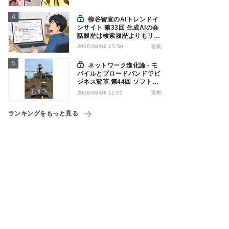
柳谷智宣のAIトレンドイ
ンサイト 第33回 生成AIの会
話履歴は検索履歴よりもリス
キー？今のうちに情報漏洩対
連載
2026/08/06 15:50
策を万全にしておこう
ネットワーク進化論 - モ
バイルとブロードバンドでビ
ジネス変革 第44回 ソフトバ
ンクが「HAPS」のプレ商用
連載
2026/08/06 11:00
サービス開始を表明、本格的
な商用展開のめどは
ランキングをもっと見る