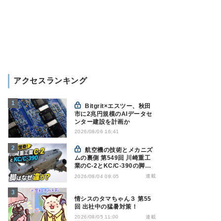
アクセスランキング
Bitgrit×エスツー、秋田
市に2兆円規模のAIデータセ
ンター建設を計画か
2026/08/06 16:41
航空機の技術とメカニズ
ムの裏側 第549回 川崎重工
業のC-2とKC/C-390の脚は
なぜ違う? - 降着装置は複雑
連載
2026/08/04 09:05
怪奇(5)|軍用輸送機(10)
情シスのタマちゃん３ 第55
回 出社中の猛暑対策！
連載
2026/08/05 11:00