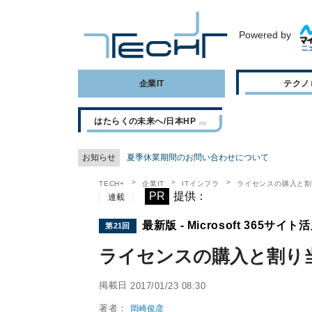
Powered by
企業IT
テクノ
はたらくの未来へ/日本HP
お知らせ
夏季休業期間のお問い合わせについて
TECH+
企業IT
ITインフラ
ライセンスの購入と
PR
提供：
連載
最新版 - Microsoft 365サイ
第21回
ライセンスの購入と割り
掲載日
2017/01/23 08:30
著者：
岡崎俊彦