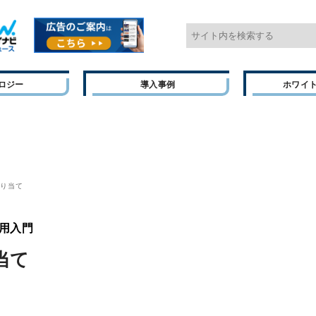
ロジー
導入事例
ホワイ
割り当て
ト活用入門
当て