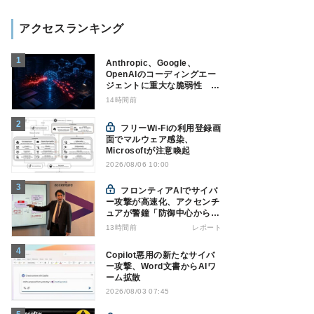
アクセスランキング
Anthropic、Google、
OpenAIのコーディングエー
ジェントに重大な脆弱性 認
証情報窃取などの恐れ
14時間前
フリーWi-Fiの利用登録画
面でマルウェア感染、
Microsoftが注意喚起
2026/08/06 10:00
フロンティアAIでサイバ
ー攻撃が高速化、アクセンチ
ュアが警鐘「防御中心からの
脱却を」
13時間前
レポート
Copilot悪用の新たなサイバ
ー攻撃、Word文書からAIワ
ーム拡散
2026/08/03 07:45