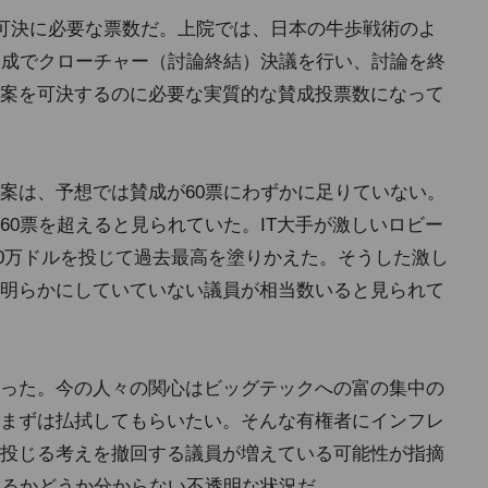
の可決に必要な票数だ。上院では、日本の牛歩戦術のよ
賛成でクローチャー（討論終結）決議を行い、討論を終
案を可決するのに必要な実質的な賛成投票数になって
案は、予想では賛成が60票にわずかに足りていない。
60票を超えると見られていた。IT大手が激しいロビー
000万ドルを投じて過去最高を塗りかえた。そうした激し
明らかにしていていない議員が相当数いると見られて
った。今の人々の関心はビッグテックへの富の集中の
まずは払拭してもらいたい。そんな有権者にインフレ
投じる考えを撤回する議員が増えている可能性が指摘
れるかどうか分からない不透明な状況だ。