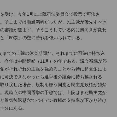
を受け、今年1月に上院司法委員会で投票で可決さ
。そこまでは順風満帆だったが、民主党が優先すべき
の審議が進まず、そうこうしている内に風向きが変わ
と「60票」の壁に苦戦を強いられている。
上旬までの上院の休会期間だ。それまでに可決に持ち込
、今年は中間選挙（11月）の年である。議会審議が停
党がそれぞれの主張を強めることから特に超党派によ
に可決できなかったら選挙後の議会に持ち越される
取り戻した場合、規制を嫌う同党と民主党政権が独禁
。現時点の中間選挙の予想では、上院はまだ民主党が
と景気後退懸念でバイデン政権の支持率が下がり続け
十分にある。