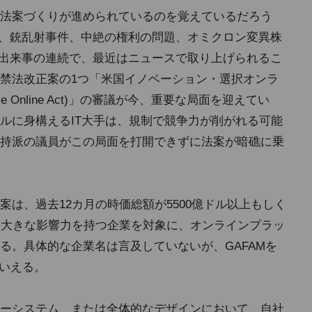
法案づくりが進められているのを覚えているだろう
レ、銃乱射事件、中絶の権利の問題、オミクロン変異株
す出来事の連続で、最近はニュースで取り上げられるこ
禁法改正案の1つ「米国イノベーション・選択オンラ
 Choice Online Act)」の審議が今、重要な局面を迎えてい
ルに身構えるIT大手は、規制で競争力が削がれる可能
持派の議員がこの局面を打開できずに法案が暗礁に乗
は、過去12カ月の時価総額が5500億ドル以上もしく
う大きな影響力を持つ企業を対象に、オンラインプラッ
る。具体的な企業名は言及していないが、GAFAMを
といえる。
ーシステム、または全体的なデザインにおいて、自社