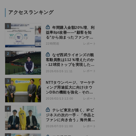
アクセスランキング
年間購入金額20%増、利
益率8pt改善——“顧客を知
る”から始まったファンケル
の通販変革と、次に見据える
22時間前
レポート
オムニチャネル
なぜ西武ライオンズの観
客動員数は112％増えたのか
- 12球団トップを実現した戦
略の全貌
レポート
2026/03/26 11:11
NTTタウンページ、マーケテ
ィング用途拡大に向けiタウ
ンDBの機能を強化 - その狙
いとは
レポート
2026/02/13 12:00
テレビ東京が描く、IPビ
ジネスの次の一手 - 「作品と
ファンに向き合う」海外展開
とは
レポート
2026/07/20 11:00