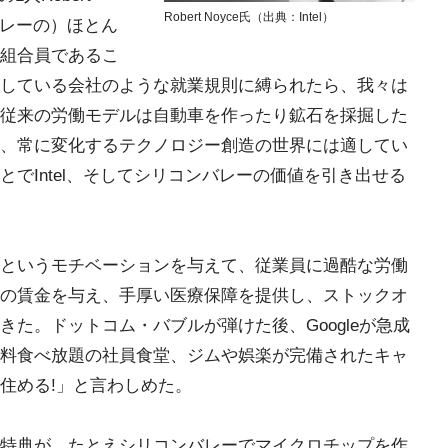
Robert Noyce氏（出典：Intel）
ンバレーの）ほとん
組合員であるこ
している会社のような就業規則に縛られたら、我々は
従来の労働モデルは自動車を作ったり鉱石を採掘した
、常に変化するテクノロジー創造の世界には適してい
でIntel、そしてシリコンバレーの価値を引き出せる
というモチベーションを与えて、従業員に過酷な労働
の賃金を与え、手厚い医療保障を提供し、ストックオ
た。ドットコム・バブルが弾けた後、Googleが急成
料食べ放題の社員食堂、ジムや娯楽が完備されたキャ
住める!」と言わしめた。
特典が、たとえシリコンバレーでマイクロチップを作