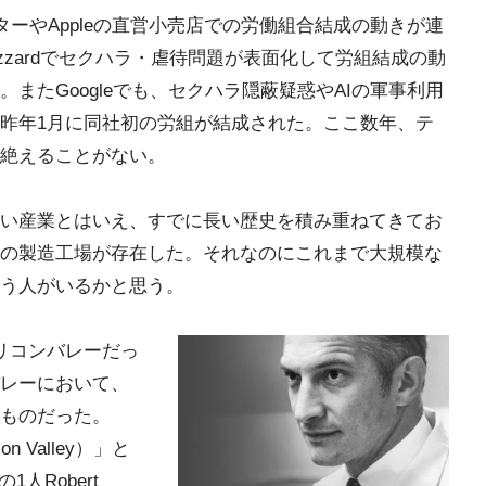
ターやAppleの直営小売店での労働組合結成の動きが連
 Blizzardでセクハラ・虐待問題が表面化して労組結成の動
またGoogleでも、セクハラ隠蔽疑惑やAIの軍事利用
昨年1月に同社初の労組が結成された。ここ数年、テ
絶えることがない。
い産業とはいえ、すでに長い歴史を積み重ねてきてお
の製造工場が存在した。それなのにこれまで大規模な
う人がいるかと思う。
リコンバレーだっ
レーにおいて、
ものだった。
n Valley）」と
人Robert