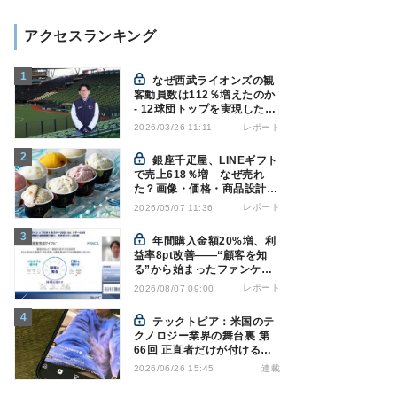
アクセスランキング
なぜ西武ライオンズの観
客動員数は112％増えたのか
- 12球団トップを実現した戦
略の全貌
レポート
2026/03/26 11:11
銀座千疋屋、LINEギフト
で売上618％増 なぜ売れ
た？画像・価格・商品設計を
解説
レポート
2026/05/07 11:36
年間購入金額20%増、利
益率8pt改善——“顧客を知
る”から始まったファンケル
の通販変革と、次に見据える
レポート
2026/08/07 09:00
オムニチャネル
テックトピア：米国のテ
クノロジー業界の舞台裏 第
66回 正直者だけが付けるAI
ラベル - Instagramの透明性
連載
2026/06/26 15:45
はなぜ逆効果になり得るのか