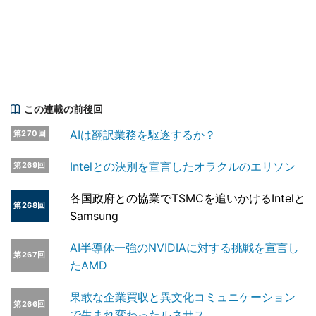
この連載の前後回
AIは翻訳業務を駆逐するか？
第270回
Intelとの決別を宣言したオラクルのエリソン
第269回
各国政府との協業でTSMCを追いかけるIntelと
第268回
Samsung
AI半導体一強のNVIDIAに対する挑戦を宣言し
第267回
たAMD
果敢な企業買収と異文化コミュニケーション
第266回
で生まれ変わったルネサス