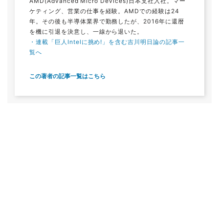
AMD(Advanced Micro Devices)日本支社入社。マー
ケティング、営業の仕事を経験。AMDでの経験は24
年。その後も半導体業界で勤務したが、2016年に還暦
を機に引退を決意し、一線から退いた。
・連載「巨人Intelに挑め!」を含む吉川明日論の記事一
覧へ
この著者の記事一覧はこちら