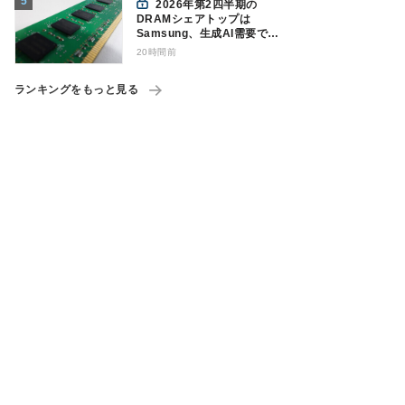
2026年第2四半期の
DRAMシェアトップは
Samsung、生成AI需要で競
争構図に変化
20時間前
Counterpoint調べ
ランキングをもっと見る