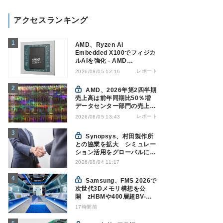
アクセスランキング
AMD、Ryzen AI
Embedded X100でフィジカ
ルAIを強化 - AMD
Advancing AI 2026
レポート
2026/08/05 12:16
AMD、2026年第2四半期
売上高は前年同期比50％増
データセンター部門の売上高
が倍増
レポート
2026/08/05 13:43
Synopsys、村田製作所
との協業を拡大 シミュレー
ション活用をグローバルに支
援
2026/08/04 11:17
Samsung、FMS 2026で
次世代3Dメモリ構想を公
開 zHBMや400層超BV-
NANDを披露
17時間前