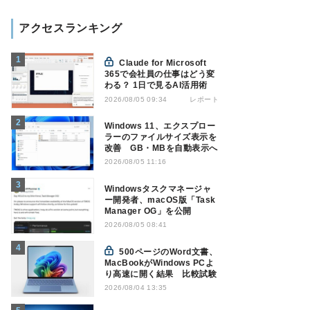
アクセスランキング
Claude for Microsoft
365で会社員の仕事はどう変
わる？ 1日で見るAI活用術
レポート
2026/08/05 09:34
Windows 11、エクスプロー
ラーのファイルサイズ表示を
改善 GB・MBを自動表示へ
2026/08/05 11:16
Windowsタスクマネージャ
ー開発者、macOS版「Task
Manager OG」を公開
2026/08/05 08:41
500ページのWord文書、
MacBookがWindows PCよ
り高速に開く結果 比較試験
2026/08/04 13:35