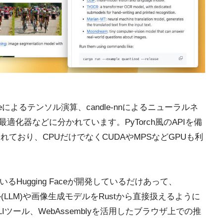
coreによるテンソル演算、candle-nnによるニューラルネ
による最適化器などに分かれています。PyTorch風のAPIを備
れており、CPUだけでなくCUDAやMPSなどGPUも利
Hugging Faceが開発しているだけあって、
モデル(LLM)や画像生成モデルをRustから直接扱えるように
ツール、WebAssemblyを活用したブラウザ上での推