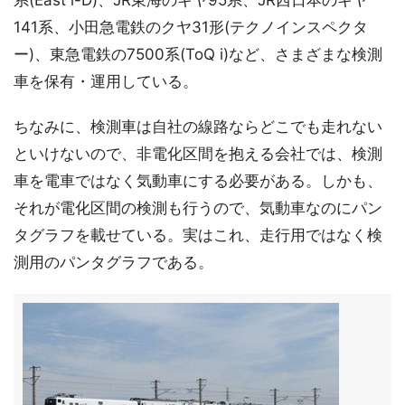
系(East i-D)、JR東海のキヤ95系、JR西日本のキヤ
141系、小田急電鉄のクヤ31形(テクノインスペクタ
ー)、東急電鉄の7500系(ToQ i)など、さまざまな検測
車を保有・運用している。
ちなみに、検測車は自社の線路ならどこでも走れない
といけないので、非電化区間を抱える会社では、検測
車を電車ではなく気動車にする必要がある。しかも、
それが電化区間の検測も行うので、気動車なのにパン
タグラフを載せている。実はこれ、走行用ではなく検
測用のパンタグラフである。