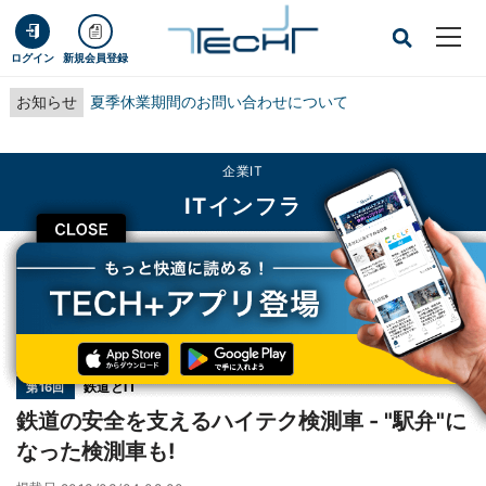
ログイン
新規会員登録
お知らせ
夏季休業期間のお問い合わせについて
企業IT
ITインフラ
CLOSE
TECH+
企業IT
ITインフラ
鉄道の安全を支えるハイテク検測車 - "駅弁"になった検測車も!
連載
鉄道とIT
第16回
鉄道の安全を支えるハイテク検測車 - "駅弁"に
なった検測車も!