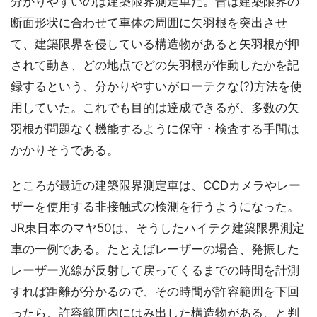
分かりやすいのは建築限界測定車だ。昔は建築限界の
断面形状に合わせて車体の周囲に矢羽根を突出させ
て、建築限界を侵している構造物があると矢羽根が押
されて動き、どの地点でどの矢羽根が作動したかを記
録するという、分かりやすいがローテクな(?)方法を使
用していた。これでも目的は達成できるが、多数の矢
羽根が問題なく機能するように保守・検査する手間は
かかりそうである。
ところが最近の建築限界測定車は、CCDカメラやレー
ザーを使用する非接触式の検測を行うようになった。
JR東日本のマヤ50は、そうしたハイテク建築限界測定
車の一例である。たとえばレーザーの場合、発振した
レーザー光線が反射して戻ってくるまでの時間を計測
すれば距離が分かるので、その時間が許容範囲を下回
ったら、許容範囲内にはみ出した構造物がある、と判