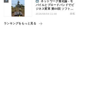
ネットワーク進化論 - モ
バイルとブロードバンドでビ
ジネス変革 第44回 ソフトバ
ンクが「HAPS」のプレ商用
連載
2026/08/06 11:00
サービス開始を表明、本格的
な商用展開のめどは
ランキングをもっと見る