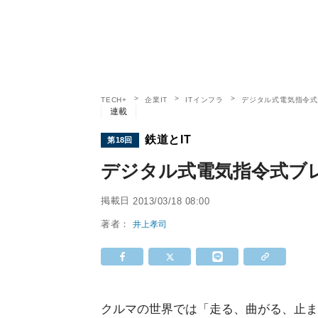
TECH+
企業IT
ITインフラ
デジタル式電気指令
連載
鉄道とIT
第18回
デジタル式電気指令式ブ
掲載日
2013/03/18 08:00
著者：
井上孝司
クルマの世界では「走る、曲がる、止ま