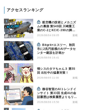
アクセスランキング
航空機の技術とメカニズ
ムの裏側 第549回 川崎重工
業のC-2とKC/C-390の脚は
なぜ違う? - 降着装置は複雑
連載
2026/08/04 09:05
怪奇(5)|軍用輸送機(10)
Bitgrit×エスツー、秋田
市に2兆円規模のAIデータセ
ンター建設を計画か
2026/08/06 16:41
情シスのタマちゃん３ 第55
回 出社中の猛暑対策！
連載
2026/08/05 11:00
柳谷智宣のAIトレンドイ
ンサイト 第33回 生成AIの会
話履歴は検索履歴よりもリス
キー？今のうちに情報漏洩対
連載
2026/08/06 15:50
策を万全にしておこう