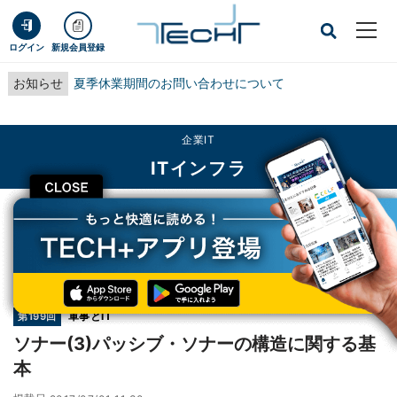
ログイン
新規会員登録
お知らせ
夏季休業期間のお問い合わせについて
企業IT
ITインフラ
CLOSE
TECH+
企業IT
ITインフラ
ソナー(3)パッシブ・ソナーの構造に関する基本
連載
軍事とIT
第199回
ソナー(3)パッシブ・ソナーの構造に関する基
本