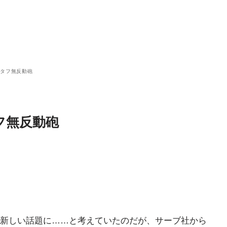
スタフ無反動砲
フ無反動砲
新しい話題に……と考えていたのだが、サーブ社から