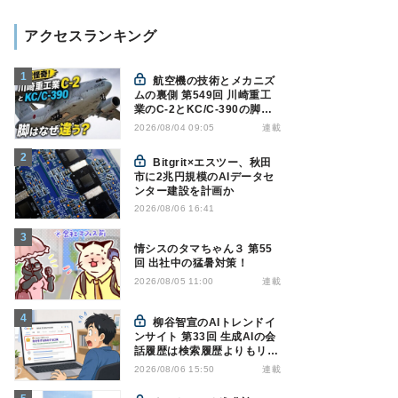
アクセスランキング
航空機の技術とメカニズ
ムの裏側 第549回 川崎重工
業のC-2とKC/C-390の脚は
なぜ違う? - 降着装置は複雑
連載
2026/08/04 09:05
怪奇(5)|軍用輸送機(10)
Bitgrit×エスツー、秋田
市に2兆円規模のAIデータセ
ンター建設を計画か
2026/08/06 16:41
情シスのタマちゃん３ 第55
回 出社中の猛暑対策！
連載
2026/08/05 11:00
柳谷智宣のAIトレンドイ
ンサイト 第33回 生成AIの会
話履歴は検索履歴よりもリス
キー？今のうちに情報漏洩対
連載
2026/08/06 15:50
策を万全にしておこう