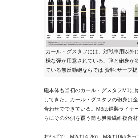
カール・グスタフには、対戦車用以外
様な弾が用意されている。弾と砲身が
ている無反動砲ならでは 資料:サーブ
砲本体も当初のカール・グスタフM1に始
してきた。カール・グスタフの砲身は金
合わせでできている。M3は鋼製ライナ
らにその外側を覆う筒も炭素繊維複合材
おかげで、M2は14.2kg、M3は10k