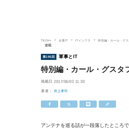
TECH+
企業IT
ITインフラ
特別編・カール・グ
連載
軍事とIT
第195回
特別編・カール・グスタ
掲載日
2017/06/03 11:30
著者：
井上孝司
アンテナを巡る話が一段落したところで