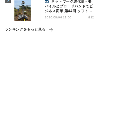
ネットワーク進化論 - モ
バイルとブロードバンドでビ
ジネス変革 第44回 ソフトバ
ンクが「HAPS」のプレ商用
連載
2026/08/06 11:00
サービス開始を表明、本格的
な商用展開のめどは
ランキングをもっと見る