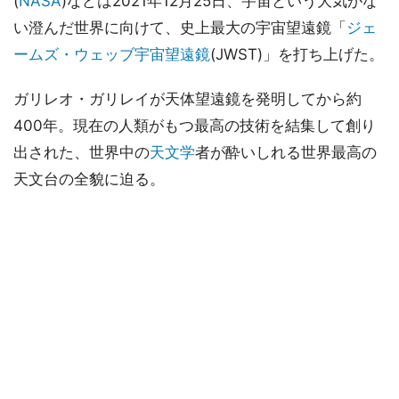
(
NASA
)などは2021年12月25日、宇宙という大気がな
い澄んだ世界に向けて、史上最大の宇宙望遠鏡「
ジェ
ームズ・ウェッブ宇宙望遠鏡
(JWST)」を打ち上げた。
ガリレオ・ガリレイが天体望遠鏡を発明してから約
400年。現在の人類がもつ最高の技術を結集して創り
出された、世界中の
天文学
者が酔いしれる世界最高の
天文台の全貌に迫る。