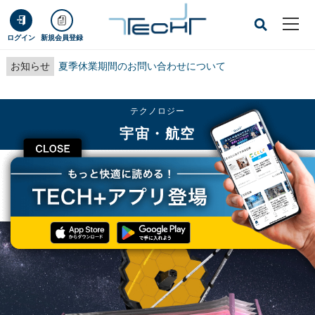
ログイン
新規会員登録
お知らせ
夏季休業期間のお問い合わせについて
テクノロジー
宇宙・航空
CLOSE
TECH+
テクノロジー
宇宙・航空
人類がもつ最新技術の粋を集めて造られた、史上最大の宇宙望遠鏡の出帆