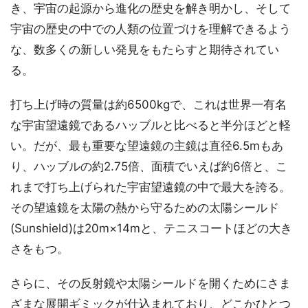
き、宇宙の起源から進化の歴史を解き明かし、そして
宇宙の歴史の中での人類の位置づけを理解できるよう
な、数多くの新しい発見をもたらすと期待されてい
る。
打ち上げ時の質量は約6500kgで、これは世界一有名
な宇宙望遠鏡であるハッブルと比べると半分ほどと軽
い。だが、最も重要な望遠鏡の主鏡は直径6.5mもあ
り、ハッブルの約2.75倍、面積でいえば約6倍と、こ
れまで打ち上げられた宇宙望遠鏡の中で最大を誇る。
その望遠鏡を太陽の熱から守るための太陽シールド
(Sunshield)は20m×14mと、テニスコートほどの大き
さをもつ。
さらに、その反射鏡や太陽シールドを開くためにさま
ざまな展開ギミックが仕込まれており、どこかひとつ