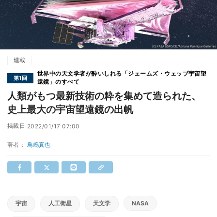
連載
世界中の天文学者が酔いしれる「ジェームズ・ウェッブ宇宙望
第1回
遠鏡」のすべて
人類がもつ最新技術の粋を集めて造られた、
史上最大の宇宙望遠鏡の出帆
掲載日
2022/01/17 07:00
著者：
鳥嶋真也
宇宙
人工衛星
天文学
NASA