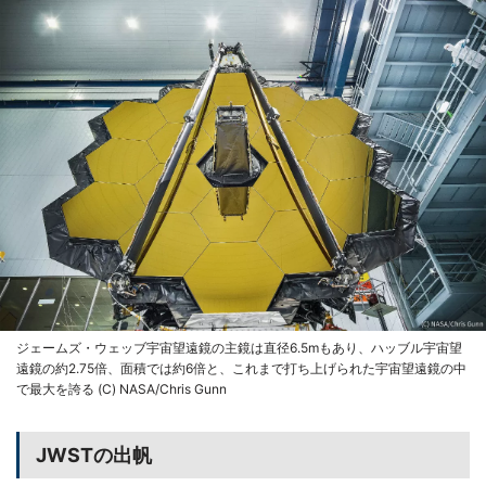
ジェームズ・ウェッブ宇宙望遠鏡の主鏡は直径6.5mもあり、ハッブル宇宙望
遠鏡の約2.75倍、面積では約6倍と、これまで打ち上げられた宇宙望遠鏡の中
で最大を誇る (C) NASA/Chris Gunn
JWSTの出帆