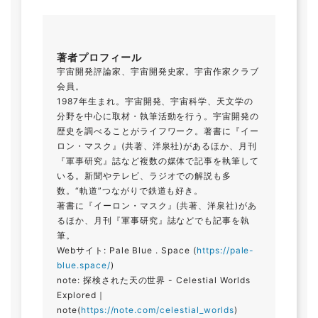
著者プロフィール
宇宙開発評論家、宇宙開発史家。宇宙作家クラブ
会員。
1987年生まれ。宇宙開発、宇宙科学、天文学の
分野を中心に取材・執筆活動を行う。宇宙開発の
歴史を調べることがライフワーク。著書に『イー
ロン・マスク』(共著、洋泉社)があるほか、月刊
『軍事研究』誌など複数の媒体で記事を執筆して
いる。新聞やテレビ、ラジオでの解説も多
数。“軌道”つながりで鉄道も好き。
著書に『イーロン・マスク』(共著、洋泉社)があ
るほか、月刊『軍事研究』誌などでも記事を執
筆。
Webサイト: Pale Blue . Space (
https://pale-
blue.space/
)
note: 探検された天の世界 - Celestial Worlds
Explored｜
note(
https://note.com/celestial_worlds
)