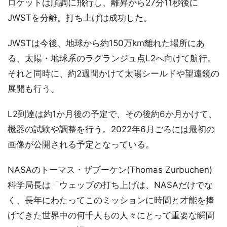
ロケットは順調に飛行し、離昇から27分11秒後に
JWSTを分離。打ち上げは成功した。
JWSTは今後、地球から約150万km離れた場所にあ
る、太陽・地球系のラグランジュ点L2へ向けて航行。
それと同時に、約2週間かけて太陽シールドや望遠鏡の
展開も行う。
L2到達は約1か月後の予定で、その後約6か月かけて、
機器の試験や調整を行う。2022年6月ごろには最初の
画像が公開される予定となっている。
NASAのトーマス・ザブーケン(Thomas Zurbuchen)
科学局長は「ウェッブの打ち上げは、NASAだけでな
く、長年にわたってこのミッションに時間と才能を捧
げてきた世界中の何千人もの人々にとって重要な瞬間