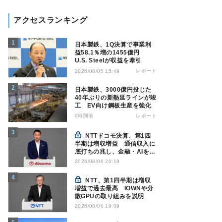
アクセスランキング
日本製鉄、1Q決算で事業利
益58.1％増の1455億円
U.S. Steelが収益を牽引
レポート
2026/08/05 15:49
日本製鉄、3000億円投じた
40年ぶりの新熱延ラインが竣
工 EV向け鋼板生産を強化
9時間前
レポート
NTTドコモ決算、第1四
半期は増収増益 通信収入に
底打ちの兆し、金融・AIを強
化
2026/08/06 20:19
NTT、第1四半期は増収
増益で過去最高 IOWNや分
散GPUの取り組みを説明
2026/08/06 19:09