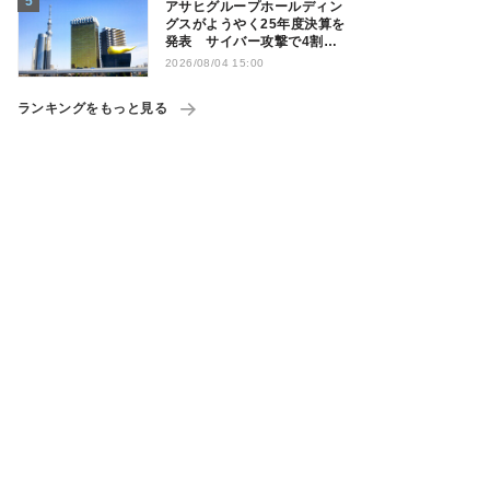
アサヒグループホールディン
グスがようやく25年度決算を
発表 サイバー攻撃で4割減
益
2026/08/04 15:00
ランキングをもっと見る