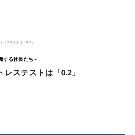
トレステストは「0.2」
魔する社長たち -
レステストは「0.2」