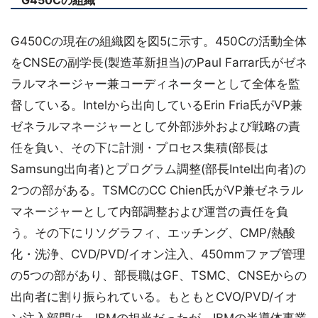
G450Cの組織
G450Cの現在の組織図を図5に示す。450Cの活動全体
をCNSEの副学長(製造革新担当)のPaul Farrar氏がゼネ
ラルマネージャー兼コーディネーターとして全体を監
督している。Intelから出向しているErin Fria氏がVP兼
ゼネラルマネージャーとして外部渉外および戦略の責
任を負い、その下に計測・プロセス集積(部長は
Samsung出向者)とプログラム調整(部長Intel出向者)の
2つの部がある。TSMCのCC Chien氏がVP兼ゼネラル
マネージャーとして内部調整および運営の責任を負
う。その下にリソグラフィ、エッチング、CMP/熱酸
化・洗浄、CVD/PVD/イオン注入、450mmファブ管理
の5つの部があり、部長職はGF、TSMC、CNSEからの
出向者に割り振られている。もともとCVO/PVD/イオ