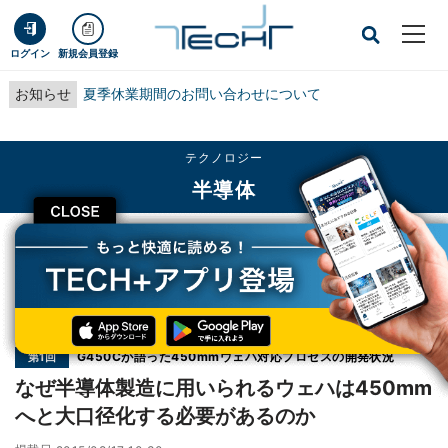
ログイン
新規会員登録
お知らせ
夏季休業期間のお問い合わせについて
テクノロジー
半導体
CLOSE
TECH+
テクノロジー
半導体
なぜ半導体製造に用いられるウェハは450mmへと大口径化する必要があるのか
連載
G450Cが語った450mmウェハ対応プロセスの開発状況
第1回
なぜ半導体製造に用いられるウェハは450mm
へと大口径化する必要があるのか