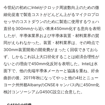
今世紀の初めにIntelがクロック周波数向上のための微
細化促進で製造コストがどんどん上がるマイクロプロ
セッサのコストダウンのために製造に使用するウェハ
直径を300mmから近い将来450mm化する意向を表明
したが、半導体業界および半導体装置・材料業界の賛
同がえられなかった。装置・材料業界は、その時点で
300mm装置開発の開発費がまったく回収できておら
ず、しかもこれ以上大口径化することは経済合理性が
ないとの理由で450mm化反対を表明した。Intelは水
面下で、他の先端半導体メーカーと協議を重ね、紆余
曲折の後、2011年秋になってやっと他の4社とニュー
ヨーク州州都AlbanyのCNSEキャンパス内に450nn化
検討コンソーシアムG450C設立に合意した。