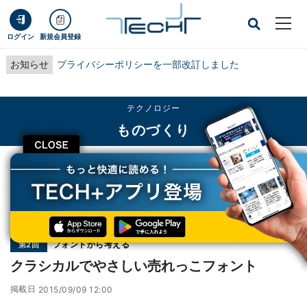
ログイン
新規会員登録
お知らせ
プライバシーポリシーを一部改訂しました
テクノロジー
ものづくり
CLOSE
TECH+
テクノロジー
ものづくり
クラシカルでやさしい売れっこフォント
連載
フォントから考える
第2回
クラシカルでやさしい売れっこフォント
掲載日
2015/09/09 12:00